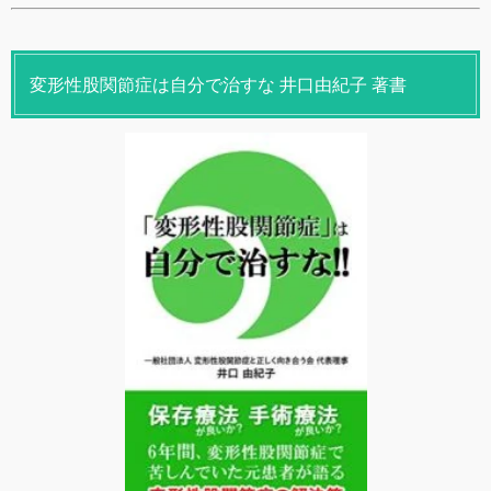
変形性股関節症は自分で治すな 井口由紀子 著書