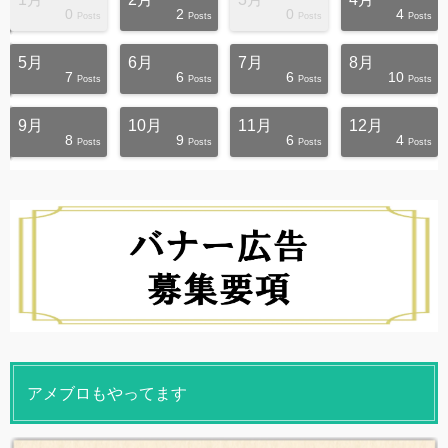
0
2
0
4
s
s
s
s
s
s
s
s
s
s
Posts
Posts
Posts
Posts
5月
6月
7月
8月
7
6
6
10
s
s
s
s
s
s
s
s
s
t
Posts
Posts
Posts
Posts
9月
10月
11月
12月
8
9
6
4
s
s
s
s
s
s
s
s
s
s
Posts
Posts
Posts
Posts
アメブロもやってます