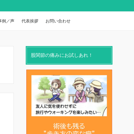
事例／声
代表挨拶
お問い合わせ
股関節の痛みにお試しあれ！