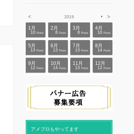
<
>
2019
▼
4月
4月
4月
4月
4月
4月
4月
4月
4月
4月
1月
2月
3月
4月
12
4
5
5
4
3
6
8
4
0
10
8
8
10
ts
ts
ts
ts
ts
ts
ts
ts
ts
ts
Posts
Posts
Posts
Posts
Posts
Posts
Posts
Posts
Posts
Posts
Posts
Posts
Posts
Posts
8月
8月
8月
8月
8月
8月
8月
8月
8月
8月
5月
6月
7月
8月
10
10
10
4
4
5
5
9
0
1
13
13
13
14
ts
ts
ts
ts
ts
ts
ts
ts
ts
ts
Posts
Posts
Posts
Posts
Posts
Posts
Posts
Posts
Posts
Post
Posts
Posts
Posts
Posts
12月
12月
12月
12月
12月
12月
12月
12月
12月
12月
9月
10月
11月
12月
13
0
4
4
4
4
9
8
4
6
12
14
13
12
ts
ts
ts
ts
ts
ts
ts
ts
ts
ts
Posts
Posts
Posts
Posts
Posts
Posts
Posts
Posts
Posts
Posts
Posts
Posts
Posts
Posts
アメブロもやってます