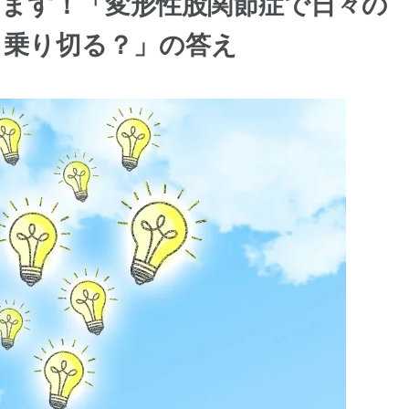
えます！「変形性股関節症で日々の
う乗り切る？」の答え