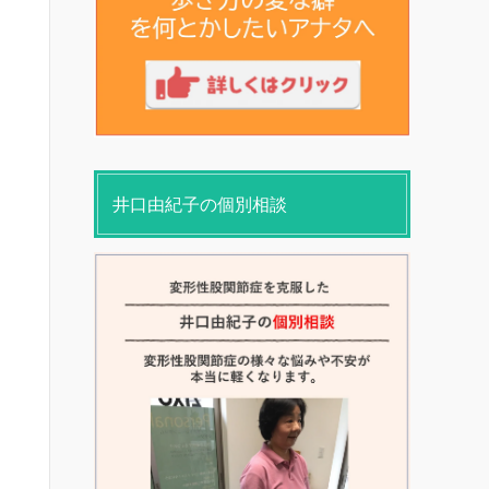
井口由紀子の個別相談