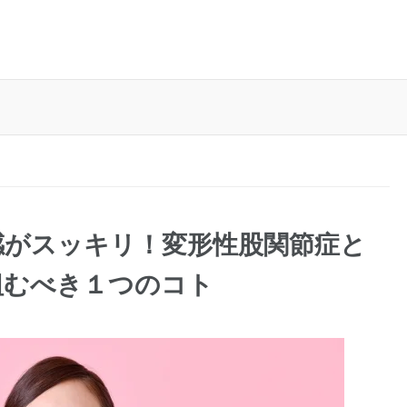
1月
1月
1月
1月
1月
1月
1月
1月
1月
1月
2月
2月
2月
2月
2月
2月
2月
2月
2月
2月
3月
3月
3月
3月
3月
3月
3月
3月
3月
3月
13
13
4
4
5
5
3
7
0
0
12
13
4
4
4
4
2
7
2
0
13
11
5
4
4
4
2
9
0
0
Posts
Posts
Posts
Posts
Posts
Posts
Posts
Posts
Posts
Posts
Posts
Posts
Posts
Posts
Posts
Posts
Posts
Posts
Posts
Posts
Pos
Pos
Pos
Pos
Pos
Pos
Pos
Pos
Pos
Pos
5月
5月
5月
5月
5月
5月
5月
5月
5月
5月
6月
6月
6月
6月
6月
6月
6月
6月
6月
6月
7月
7月
7月
7月
7月
7月
7月
7月
7月
7月
12
10
4
4
4
5
2
7
7
0
12
12
5
4
4
4
3
8
6
0
4
5
5
4
4
8
9
9
6
0
Posts
Posts
Posts
Posts
Posts
Posts
Posts
Posts
Posts
Posts
Posts
Posts
Posts
Posts
Posts
Posts
Posts
Posts
Posts
Posts
Pos
Pos
Pos
Pos
Pos
Pos
Pos
Pos
Pos
Pos
9月
9月
9月
9月
9月
9月
9月
9月
9月
9月
10月
10月
10月
10月
10月
10月
10月
10月
10月
10月
11月
11月
11月
11月
11月
11月
11月
11月
11月
11月
12
13
0
5
4
3
4
8
8
0
12
0
4
5
5
4
9
9
9
0
10
13
0
4
4
4
5
9
6
2
Posts
Posts
Posts
Posts
Posts
Posts
Posts
Posts
Posts
Posts
Posts
Posts
Posts
Posts
Posts
Posts
Posts
Posts
Posts
Posts
Pos
Pos
Pos
Pos
Pos
Pos
Pos
Pos
Pos
Pos
感がスッキリ！変形性股関節症と
組むべき１つのコト