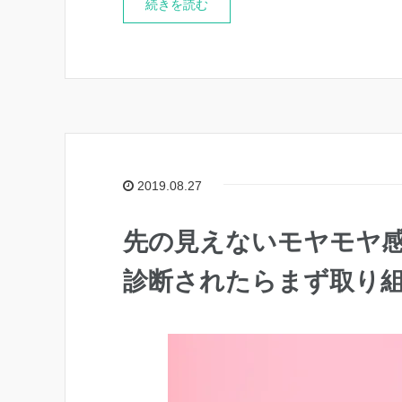
続きを読む
2019.08.27
先の見えないモヤモヤ
診断されたらまず取り