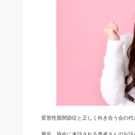
変形性股関節症と正しく向き合う会の代
最近、協会に来訪される患者さんのお話