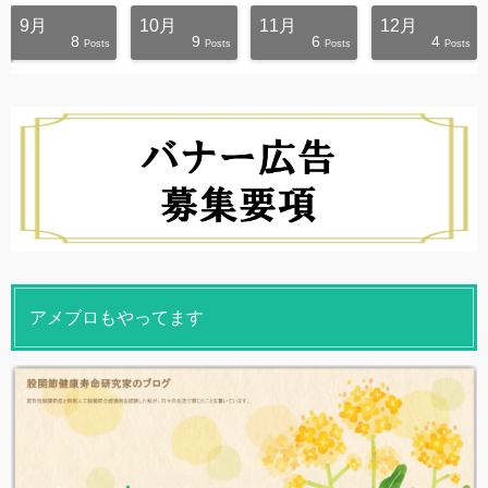
9月
10月
11月
12月
8
9
6
4
s
s
s
s
s
s
s
s
s
s
Posts
Posts
Posts
Posts
アメブロもやってます