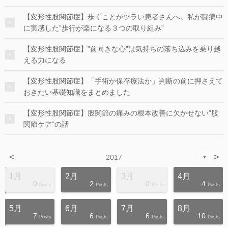
【変形性股関節症】歩くことがツラい患者さんへ。私が闘病中
に実感した”歩行が楽になる３つの取り組み”
【変形性股関節症】”前向きな心”は気持ちの落ち込みを乗り越
える力になる
【変形性股関節症】「手術か保存療法か」判断の前に押さえて
おきたい基礎知識をまとめました
【変形性股関節症】股関節の痛みの根本改善に欠かせない”股
関節ケア”の話
<
>
2017
▼
1月
2月
3月
4月
0
2
0
4
s
s
s
s
s
s
s
s
s
s
Posts
Posts
Posts
Posts
5月
6月
7月
8月
7
6
6
10
s
s
s
s
s
s
s
s
s
t
Posts
Posts
Posts
Posts