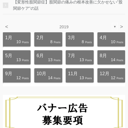
【変形性股関節症】股関節の痛みの根本改善に欠かせない”股
関節ケア”の話
<
>
2019
▼
1月
2月
3月
4月
10
8
8
10
s
s
s
s
s
s
s
s
s
s
Posts
Posts
Posts
Posts
5月
6月
7月
8月
13
13
13
14
s
s
s
s
s
s
s
s
s
t
Posts
Posts
Posts
Posts
9月
10月
11月
12月
12
14
13
12
s
s
s
s
s
s
s
s
s
s
Posts
Posts
Posts
Posts