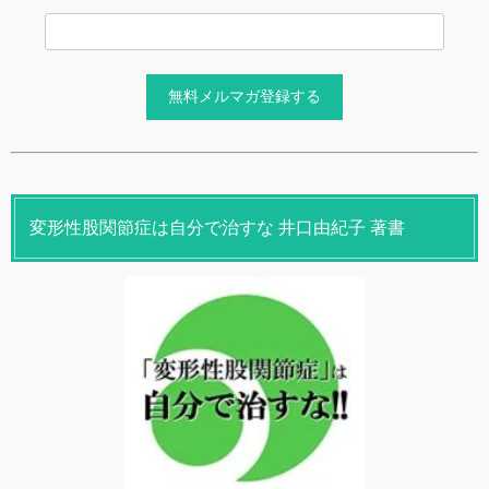
変形性股関節症は自分で治すな 井口由紀子 著書