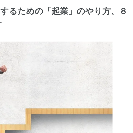
事するための「起業」のやり方、８
す