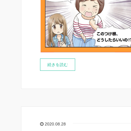
続きを読む
2020.08.28