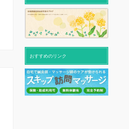
おすすめのリンク