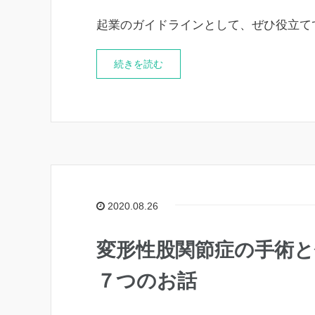
起業のガイドラインとして、ぜひ役立て
続きを読む
2020.08.26
変形性股関節症の手術
７つのお話