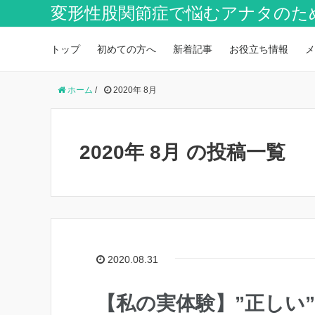
変形性股関節症で悩むアナタのた
トップ
初めての方へ
新着記事
お役立ち情報
メ
ホーム
/
2020年 8月
2020年 8月 の投稿一覧
2020.08.31
【私の実体験】”正しい