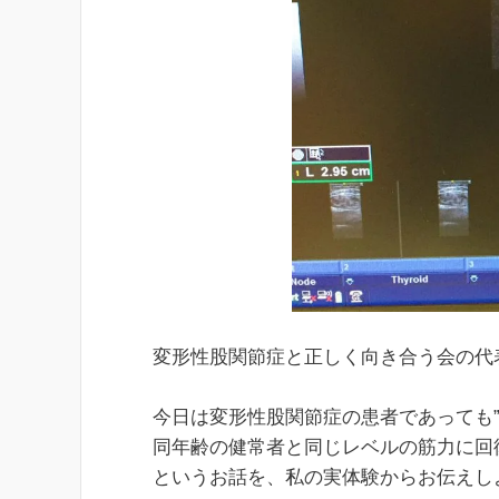
変形性股関節症と正しく向き合う会の代
今日は変形性股関節症の患者であっても
同年齢の健常者と同じレベルの筋力に回
というお話を、私の実体験からお伝えし