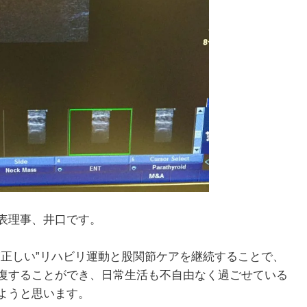
表理事、井口です。
”正しい”リハビリ運動と股関節ケアを継続することで、
復することができ、日常生活も不自由なく過ごせている
ようと思います。