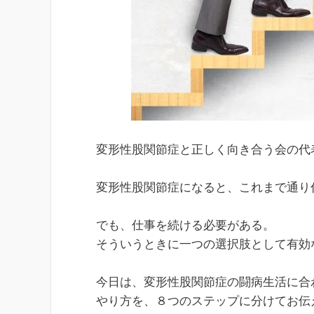
変形性股関節症と正しく向き合う会の代
変形性股関節症になると、これまで通り
でも、仕事を続ける必要がある。
そういうときに一つの選択肢として有効
今日は、変形性股関節症の闘病生活に合
やり方を、８つのステップに分けてお伝