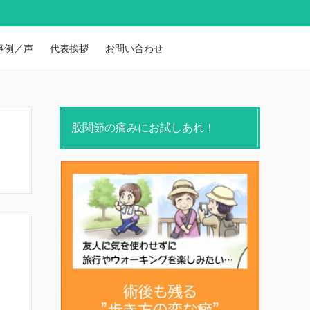
事例／声
代表挨拶
お問い合わせ
股関節の痛みにお試しあれ！