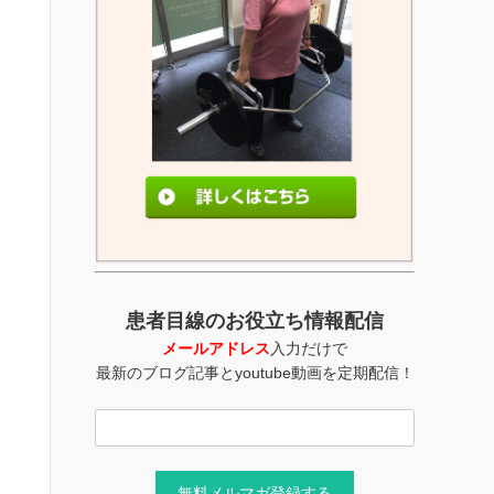
患者目線のお役立ち情報配信
メールアドレス
入力だけで
最新のブログ記事とyoutube動画を定期配信！