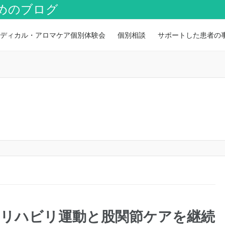
めのブログ
ディカル・アロマケア個別体験会
個別相談
サポートした患者の
”リハビリ運動と股関節ケアを継続