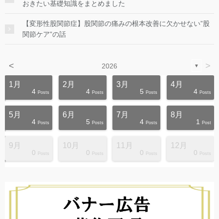
おきたい基礎知識をまとめました
【変形性股関節症】股関節の痛みの根本改善に欠かせない”股
関節ケア”の話
<
>
2026
▼
1月
2月
3月
4月
4
4
5
4
s
s
s
s
s
s
s
s
s
s
Posts
Posts
Posts
Posts
5月
6月
7月
8月
4
5
4
1
s
s
s
s
s
s
s
s
s
s
Posts
Posts
Posts
Post
9月
10月
11月
12月
0
0
0
0
s
s
s
s
s
s
s
s
s
s
Posts
Posts
Posts
Posts