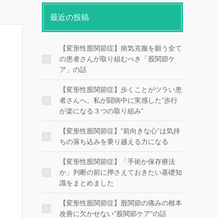
最近の投稿
【変形性股関節症】病気克服を願う全て
の患者さんが取り組むべき「股関節ケ
ア」の話
【変形性股関節症】歩くことがツラい患
者さんへ。私が闘病中に実感した”歩行
が楽になる３つの取り組み”
【変形性股関節症】”前向きな心”は気持
ちの落ち込みを乗り越える力になる
【変形性股関節症】「手術か保存療法
か」判断の前に押さえておきたい基礎知
識をまとめました
【変形性股関節症】股関節の痛みの根本
改善に欠かせない”股関節ケア”の話