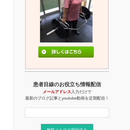
患者目線のお役立ち情報配信
メールアドレス
入力だけで
最新のブログ記事とyoutube動画を定期配信！