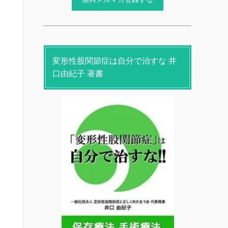
変形性股関節症は自分で治すな 井
口由紀子 著書