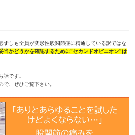
必ずしも全員が変形性股関節症に精通している訳ではな
妥当かどうかを確認するために”セカンドオピニオン”は
お話です。
ので、ぜひご覧下さい。