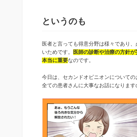
というのも
医者と言っても得意分野は様々であり、
いためです。
医師の診断や治療の方針が
本当に重要
なのです。
今日は、セカンドオピニオンについての
全ての患者さんに大事なお話になります