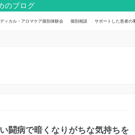
めのブログ
ディカル・アロマケア個別体験会
個別相談
サポートした患者の
ラい闘病で暗くなりがちな気持ちを