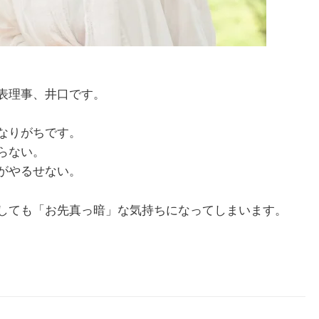
表理事、井口です。
なりがちです。
らない。
がやるせない。
しても「お先真っ暗」な気持ちになってしまいます。