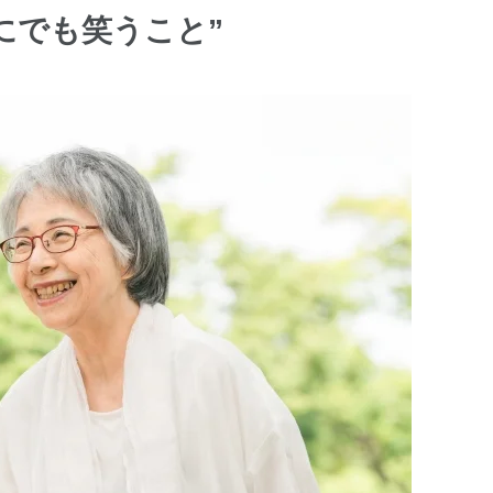
にでも笑うこと”