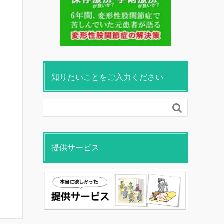
知りたいことをご入力ください

提供サービス