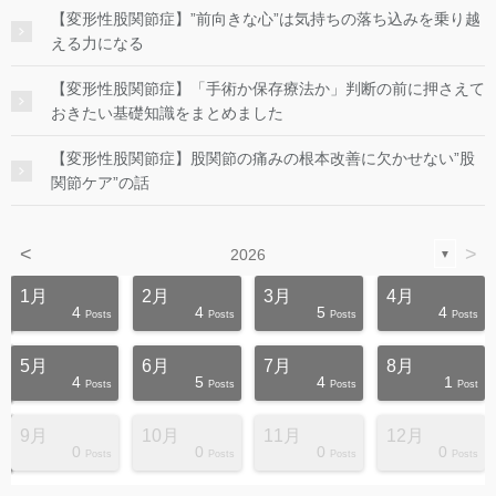
【変形性股関節症】”前向きな心”は気持ちの落ち込みを乗り越
える力になる
【変形性股関節症】「手術か保存療法か」判断の前に押さえて
おきたい基礎知識をまとめました
【変形性股関節症】股関節の痛みの根本改善に欠かせない”股
関節ケア”の話
<
>
2026
▼
1月
2月
3月
4月
4
4
5
4
s
s
s
s
s
s
s
s
s
s
Posts
Posts
Posts
Posts
5月
6月
7月
8月
4
5
4
1
s
s
s
s
s
s
s
s
s
s
Posts
Posts
Posts
Post
9月
10月
11月
12月
0
0
0
0
s
s
s
s
s
s
s
s
s
s
Posts
Posts
Posts
Posts