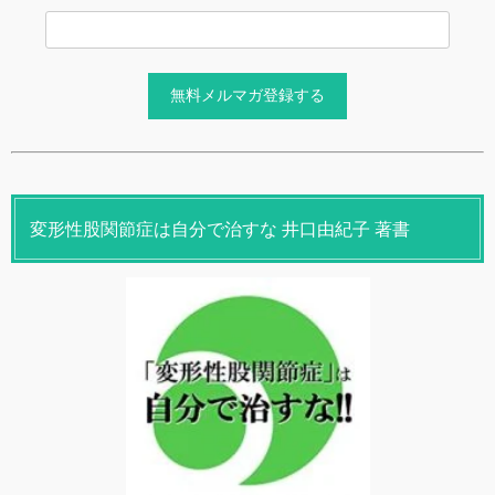
変形性股関節症は自分で治すな 井口由紀子 著書