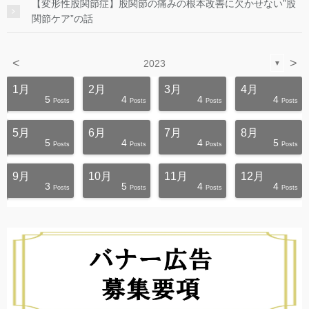
【変形性股関節症】股関節の痛みの根本改善に欠かせない”股
関節ケア”の話
<
>
2023
▼
1月
2月
3月
4月
5
4
4
4
s
s
s
s
s
s
s
s
s
s
Posts
Posts
Posts
Posts
5月
6月
7月
8月
5
4
4
5
s
s
s
s
s
s
s
s
s
t
Posts
Posts
Posts
Posts
9月
10月
11月
12月
3
5
4
4
s
s
s
s
s
s
s
s
s
s
Posts
Posts
Posts
Posts