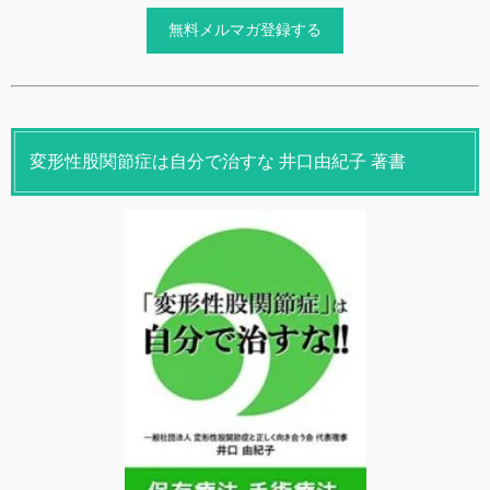
変形性股関節症は自分で治すな 井口由紀子 著書