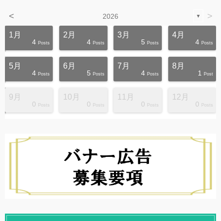
<
>
2026
▼
1月
2月
3月
4月
4
4
5
4
s
s
s
s
s
s
s
s
s
s
Posts
Posts
Posts
Posts
5月
6月
7月
8月
4
5
4
1
s
s
s
s
s
s
s
s
s
s
Posts
Posts
Posts
Post
9月
10月
11月
12月
0
0
0
0
s
s
s
s
s
s
s
s
s
s
Posts
Posts
Posts
Posts