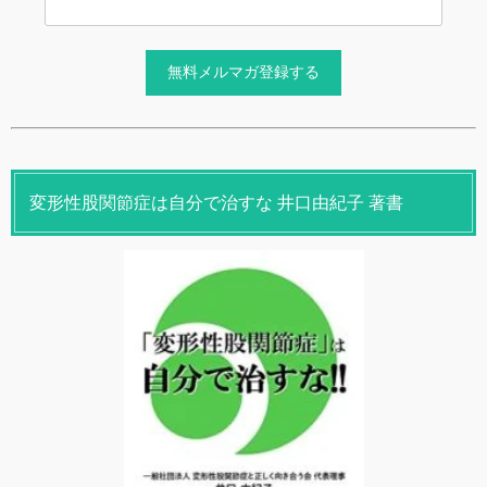
変形性股関節症は自分で治すな 井口由紀子 著書