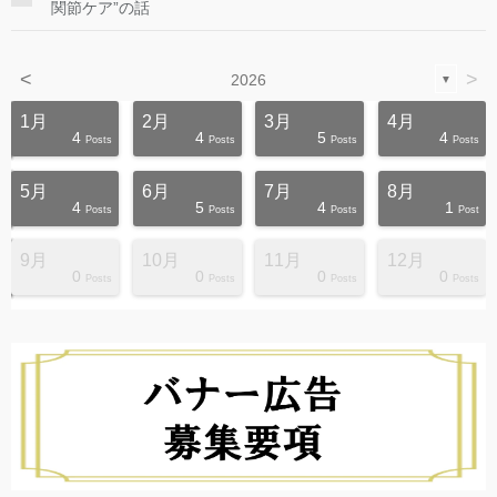
関節ケア”の話
<
>
2026
▼
1月
2月
3月
4月
4
4
5
4
s
s
s
s
s
s
s
s
s
s
Posts
Posts
Posts
Posts
5月
6月
7月
8月
4
5
4
1
s
s
s
s
s
s
s
s
s
s
Posts
Posts
Posts
Post
9月
10月
11月
12月
0
0
0
0
s
s
s
s
s
s
s
s
s
s
Posts
Posts
Posts
Posts