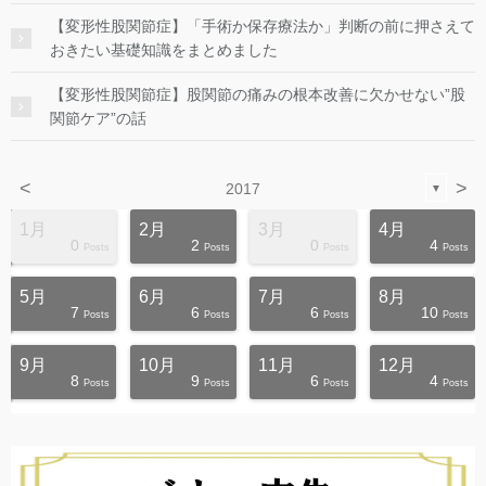
【変形性股関節症】「手術か保存療法か」判断の前に押さえて
おきたい基礎知識をまとめました
【変形性股関節症】股関節の痛みの根本改善に欠かせない”股
関節ケア”の話
<
>
2017
▼
1月
2月
3月
4月
0
2
0
4
s
s
s
s
s
s
s
s
s
s
Posts
Posts
Posts
Posts
5月
6月
7月
8月
7
6
6
10
s
s
s
s
s
s
s
s
s
t
Posts
Posts
Posts
Posts
9月
10月
11月
12月
8
9
6
4
s
s
s
s
s
s
s
s
s
s
Posts
Posts
Posts
Posts