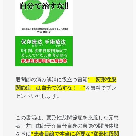
股関節の痛み解消に役立つ書籍
”「変形性股
関節症」は自分で治すな！！”
を無料でプレ
ゼントいたします。
この書籍は、変形性股関節症を克服した元患
者、井口由紀子が自分自身の実際の闘病体験
を基に
”患者目線で本当に必要な”変形性股関