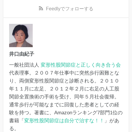
Feedly
でフォローする
井口由紀子
一般社団法人
変形性股関節症と正しく向き合う会
代表理事。２００７年仕事中に突然歩行困難とな
り、両側変形性股関節症と診断される。２０１０
年１１月に左足、２０１２年２月に右足の人工股
関節全置換術の手術を受け、同年５月社会復帰。
通常歩行が可能なまでに回復した患者としての経
験を持つ。著書に、Amazonランキング7部門1位の
書籍「
変形性股関節症は自分で治すな！！
」があ
る。