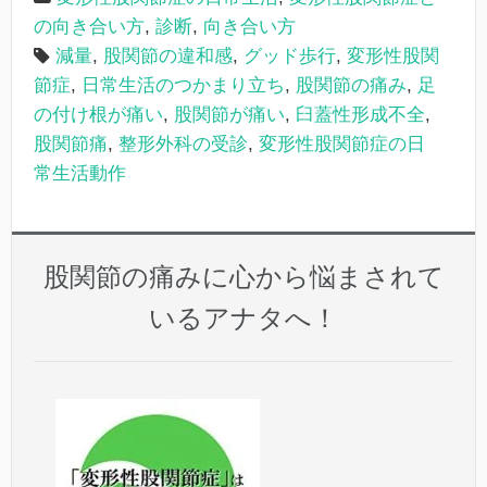
の向き合い方
,
診断
,
向き合い方
減量
,
股関節の違和感
,
グッド歩行
,
変形性股関
節症
,
日常生活のつかまり立ち
,
股関節の痛み
,
足
の付け根が痛い
,
股関節が痛い
,
臼蓋性形成不全
,
股関節痛
,
整形外科の受診
,
変形性股関節症の日
常生活動作
股関節の痛みに心から悩まされて
いるアナタへ！