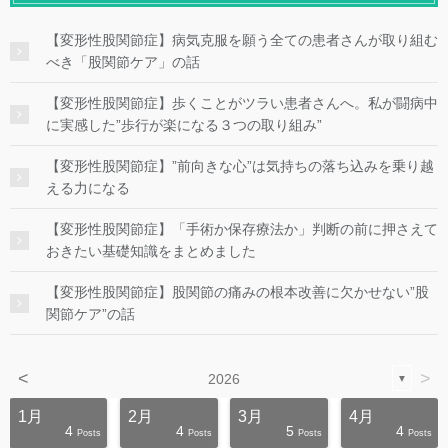
【変形性股関節症】病気克服を願う全ての患者さんが取り組む
べき「股関節ケア」の話
【変形性股関節症】歩くことがツラい患者さんへ。私が闘病中
に実感した”歩行が楽になる３つの取り組み”
【変形性股関節症】”前向きな心”は気持ちの落ち込みを乗り越
える力になる
【変形性股関節症】「手術か保存療法か」判断の前に押さえて
おきたい基礎知識をまとめました
【変形性股関節症】股関節の痛みの根本改善に欠かせない”股
関節ケア”の話
<
>
2026
▼
1月
2月
3月
4月
4
4
5
4
s
s
s
s
s
s
s
s
s
s
Posts
Posts
Posts
Posts