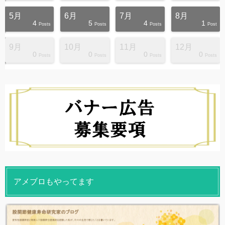
5月
6月
7月
8月
4
5
4
1
s
s
s
s
s
s
s
s
s
s
Posts
Posts
Posts
Post
9月
10月
11月
12月
0
0
0
0
s
s
s
s
s
s
s
s
s
s
Posts
Posts
Posts
Posts
アメブロもやってます