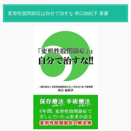
変形性股関節症は自分で治すな 井口由紀子 著書