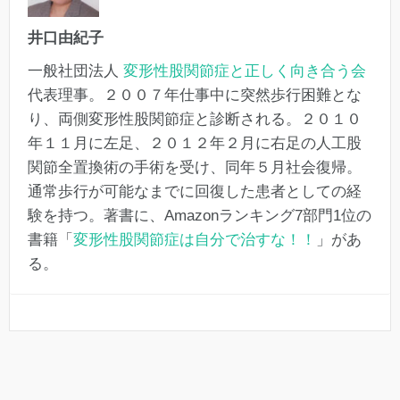
井口由紀子
一般社団法人
変形性股関節症と正しく向き合う会
代表理事。２００７年仕事中に突然歩行困難とな
り、両側変形性股関節症と診断される。２０１０
年１１月に左足、２０１２年２月に右足の人工股
関節全置換術の手術を受け、同年５月社会復帰。
通常歩行が可能なまでに回復した患者としての経
験を持つ。著書に、Amazonランキング7部門1位の
書籍「
変形性股関節症は自分で治すな！！
」があ
る。