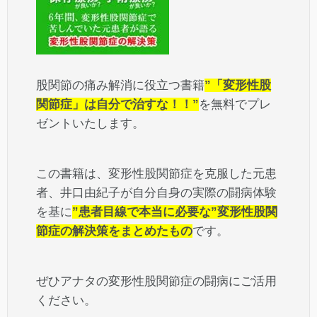
股関節の痛み解消に役立つ書籍
”「変形性股
関節症」は自分で治すな！！”
を無料でプレ
ゼントいたします。
この書籍は、変形性股関節症を克服した元患
者、井口由紀子が自分自身の実際の闘病体験
を基に
”患者目線で本当に必要な”変形性股関
節症の解決策をまとめたもの
です。
ぜひアナタの変形性股関節症の闘病にご活用
ください。