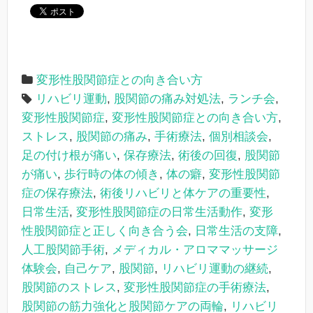
変形性股関節症との向き合い方
リハビリ運動
,
股関節の痛み対処法
,
ランチ会
,
変形性股関節症
,
変形性股関節症との向き合い方
,
ストレス
,
股関節の痛み
,
手術療法
,
個別相談会
,
足の付け根が痛い
,
保存療法
,
術後の回復
,
股関節
が痛い
,
歩行時の体の傾き
,
体の癖
,
変形性股関節
症の保存療法
,
術後リハビリと体ケアの重要性
,
日常生活
,
変形性股関節症の日常生活動作
,
変形
性股関節症と正しく向き合う会
,
日常生活の支障
,
人工股関節手術
,
メディカル・アロママッサージ
体験会
,
自己ケア
,
股関節
,
リハビリ運動の継続
,
股関節のストレス
,
変形性股関節症の手術療法
,
股関節の筋力強化と股関節ケアの両輪
,
リハビリ