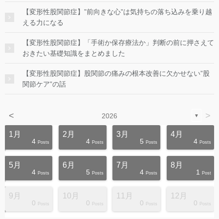
【変形性股関節症】”前向きな心”は気持ちの落ち込みを乗り越
える力になる
【変形性股関節症】「手術か保存療法か」判断の前に押さえて
おきたい基礎知識をまとめました
【変形性股関節症】股関節の痛みの根本改善に欠かせない”股
関節ケア”の話
<
>
2026
▼
1月
2月
3月
4月
4
4
5
4
s
s
s
s
s
s
s
s
s
s
Posts
Posts
Posts
Posts
5月
6月
7月
8月
4
5
4
1
s
s
s
s
s
s
s
s
s
s
Posts
Posts
Posts
Post
9月
10月
11月
12月
0
0
0
0
s
s
s
s
s
s
s
s
s
s
Posts
Posts
Posts
Posts