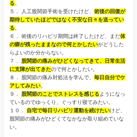
る
。
５． 人工股関節手術を受けたけど、
術後の回復が
期待していたほどではなく不安な日々を送ってい
る
。
６． 術後のリハビリ期間は終了したけど、まだ
体
の癖が残ったままなので何とかしたい
がどうした
らよいのか分からない。
７．
股関節の痛みがひどくなってきて、日常生活
に支障が出てきた
ので何とかしたい。
８． 股関節の痛み対処法を学んで、
毎日自分でケ
アしてみたい
。
９．
股関節のことでストレスを感じる
ようになっ
ているのでゆっくり、ぐっすり寝てみたい。
１０．
自宅で毎日リハビリ運動を続けたい
けど、
股関節の痛みがひどくてなかなか取り組めていな
い。