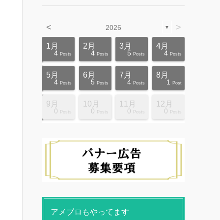
<
>
2026
▼
4月
4月
4月
4月
4月
4月
4月
4月
4月
4月
1月
2月
3月
4月
12
10
5
5
4
3
6
8
4
0
4
4
5
4
ts
ts
ts
ts
ts
ts
ts
ts
ts
ts
Posts
Posts
Posts
Posts
Posts
Posts
Posts
Posts
Posts
Posts
Posts
Posts
Posts
Posts
8月
8月
8月
8月
8月
8月
8月
8月
8月
8月
5月
6月
7月
8月
10
10
14
10
4
4
5
5
9
0
4
5
4
1
ts
ts
ts
ts
ts
ts
ts
ts
ts
ts
Posts
Posts
Posts
Posts
Posts
Posts
Posts
Posts
Posts
Posts
Posts
Posts
Posts
Post
12月
12月
12月
12月
12月
12月
12月
12月
12月
12月
9月
10月
11月
12月
13
12
4
4
4
4
9
8
4
6
0
0
0
0
ts
ts
ts
ts
ts
ts
ts
ts
ts
ts
Posts
Posts
Posts
Posts
Posts
Posts
Posts
Posts
Posts
Posts
Posts
Posts
Posts
Posts
アメブロもやってます