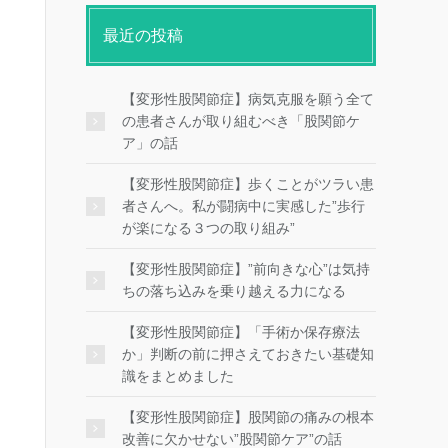
最近の投稿
【変形性股関節症】病気克服を願う全て
の患者さんが取り組むべき「股関節ケ
ア」の話
【変形性股関節症】歩くことがツラい患
者さんへ。私が闘病中に実感した”歩行
が楽になる３つの取り組み”
【変形性股関節症】”前向きな心”は気持
ちの落ち込みを乗り越える力になる
【変形性股関節症】「手術か保存療法
か」判断の前に押さえておきたい基礎知
識をまとめました
【変形性股関節症】股関節の痛みの根本
改善に欠かせない”股関節ケア”の話