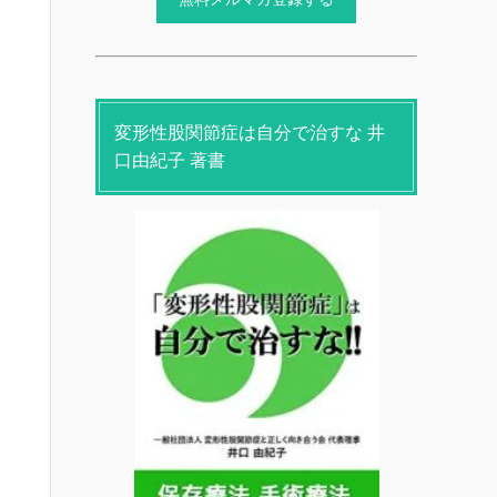
変形性股関節症は自分で治すな 井
口由紀子 著書