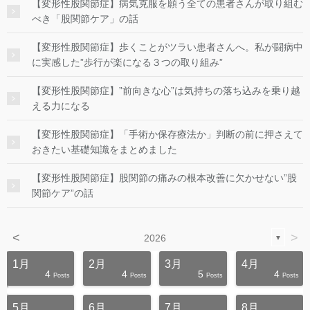
【変形性股関節症】病気克服を願う全ての患者さんが取り組む
べき「股関節ケア」の話
【変形性股関節症】歩くことがツラい患者さんへ。私が闘病中
に実感した”歩行が楽になる３つの取り組み”
【変形性股関節症】”前向きな心”は気持ちの落ち込みを乗り越
える力になる
【変形性股関節症】「手術か保存療法か」判断の前に押さえて
おきたい基礎知識をまとめました
【変形性股関節症】股関節の痛みの根本改善に欠かせない”股
関節ケア”の話
<
>
2026
▼
1月
2月
3月
4月
4
4
5
4
s
s
s
s
s
s
s
s
s
s
Posts
Posts
Posts
Posts
5月
6月
7月
8月