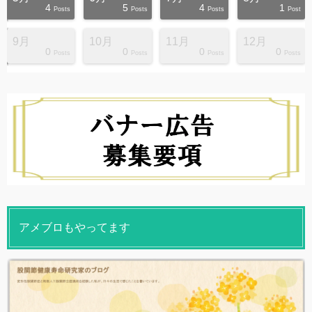
4
5
4
1
s
s
s
s
s
s
s
s
s
s
Posts
Posts
Posts
Post
9月
10月
11月
12月
0
0
0
0
s
s
s
s
s
s
s
s
s
s
Posts
Posts
Posts
Posts
アメブロもやってます