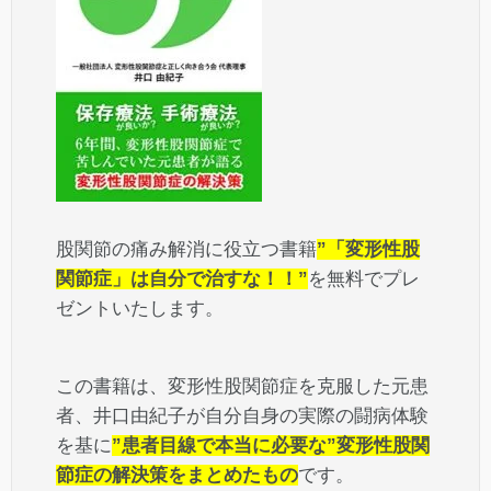
股関節の痛み解消に役立つ書籍
”「変形性股
関節症」は自分で治すな！！”
を無料でプレ
ゼントいたします。
この書籍は、変形性股関節症を克服した元患
者、井口由紀子が自分自身の実際の闘病体験
を基に
”患者目線で本当に必要な”変形性股関
節症の解決策をまとめたもの
です。