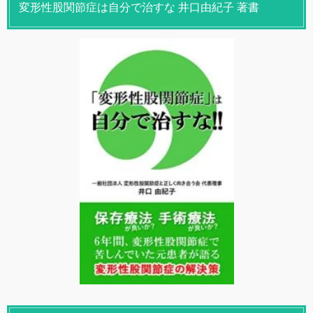
変形性股関節症は自分で治すな 井口由紀子 著書