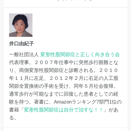
井口由紀子
一般社団法人
変形性股関節症と正しく向き合う会
代表理事。２００７年仕事中に突然歩行困難とな
り、両側変形性股関節症と診断される。２０１０
年１１月に左足、２０１２年２月に右足の人工股
関節全置換術の手術を受け、同年５月社会復帰。
通常歩行が可能なまでに回復した患者としての経
験を持つ。著書に、Amazonランキング7部門1位の
書籍「
変形性股関節症は自分で治すな！！
」があ
る。