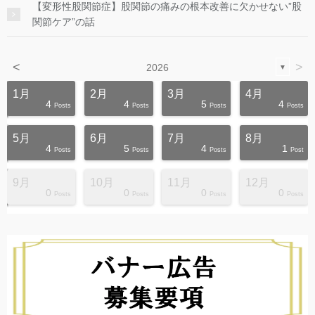
【変形性股関節症】股関節の痛みの根本改善に欠かせない”股
関節ケア”の話
<
>
2026
▼
1月
2月
3月
4月
4
4
5
4
s
s
s
s
s
s
s
s
s
s
Posts
Posts
Posts
Posts
5月
6月
7月
8月
4
5
4
1
s
s
s
s
s
s
s
s
s
s
Posts
Posts
Posts
Post
9月
10月
11月
12月
0
0
0
0
s
s
s
s
s
s
s
s
s
s
Posts
Posts
Posts
Posts