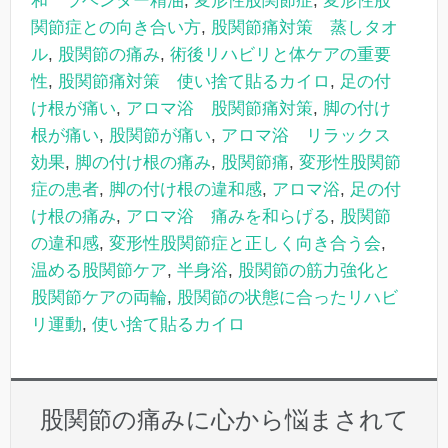
和 ラベンダー精油
,
変形性股関節症
,
変形性股
関節症との向き合い方
,
股関節痛対策 蒸しタオ
ル
,
股関節の痛み
,
術後リハビリと体ケアの重要
性
,
股関節痛対策 使い捨て貼るカイロ
,
足の付
け根が痛い
,
アロマ浴 股関節痛対策
,
脚の付け
根が痛い
,
股関節が痛い
,
アロマ浴 リラックス
効果
,
脚の付け根の痛み
,
股関節痛
,
変形性股関節
症の患者
,
脚の付け根の違和感
,
アロマ浴
,
足の付
け根の痛み
,
アロマ浴 痛みを和らげる
,
股関節
の違和感
,
変形性股関節症と正しく向き合う会
,
温める股関節ケア
,
半身浴
,
股関節の筋力強化と
股関節ケアの両輪
,
股関節の状態に合ったリハビ
リ運動
,
使い捨て貼るカイロ
股関節の痛みに心から悩まされて