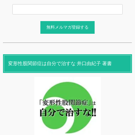
変形性股関節症は自分で治すな 井口由紀子 著書