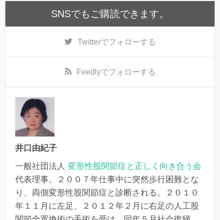
SNSでもご購読できます。
Twitter
でフォローする
Feedly
でフォローする
井口由紀子
一般社団法人
変形性股関節症と正しく向き合う会
代表理事。２００７年仕事中に突然歩行困難とな
り、両側変形性股関節症と診断される。２０１０
年１１月に左足、２０１２年２月に右足の人工股
関節全置換術の手術を受け、同年５月社会復帰。