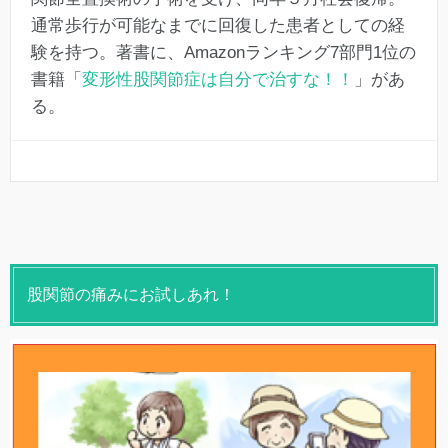
通常歩行が可能なまでに回復した患者としての経
験を持つ。著書に、Amazonランキング7部門1位の
書籍「
変形性股関節症は自分で治すな！！
」があ
る。
股関節の痛みにお試しあれ！