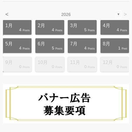
<
>
2026
▼
1月
2月
3月
4月
4
4
5
4
s
s
s
s
s
s
s
s
s
s
Posts
Posts
Posts
Posts
5月
6月
7月
8月
4
5
4
1
s
s
s
s
s
s
s
s
s
s
Posts
Posts
Posts
Post
9月
10月
11月
12月
0
0
0
0
s
s
s
s
s
s
s
s
s
s
Posts
Posts
Posts
Posts