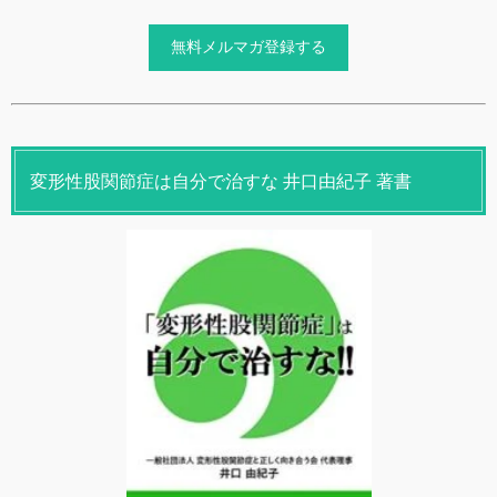
変形性股関節症は自分で治すな 井口由紀子 著書