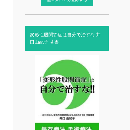
変形性股関節症は自分で治すな 井
口由紀子 著書