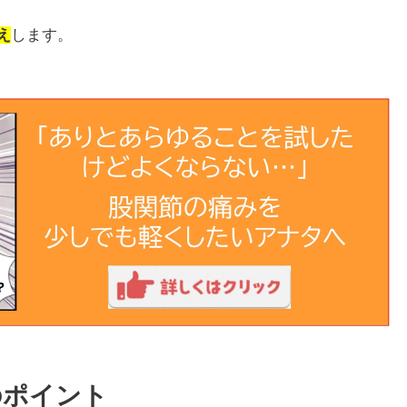
え
します。
のポイント