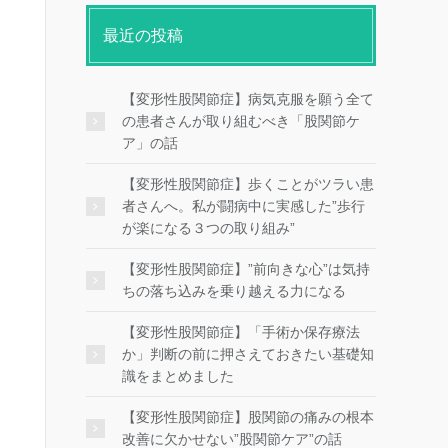
最近の投稿
【変形性股関節症】病気克服を願う全て
の患者さんが取り組むべき「股関節ケ
ア」の話
【変形性股関節症】歩くことがツラい患
者さんへ。私が闘病中に実感した”歩行
が楽になる３つの取り組み”
【変形性股関節症】”前向きな心”は気持
ちの落ち込みを乗り越える力になる
【変形性股関節症】「手術か保存療法
か」判断の前に押さえておきたい基礎知
識をまとめました
【変形性股関節症】股関節の痛みの根本
改善に欠かせない”股関節ケア”の話