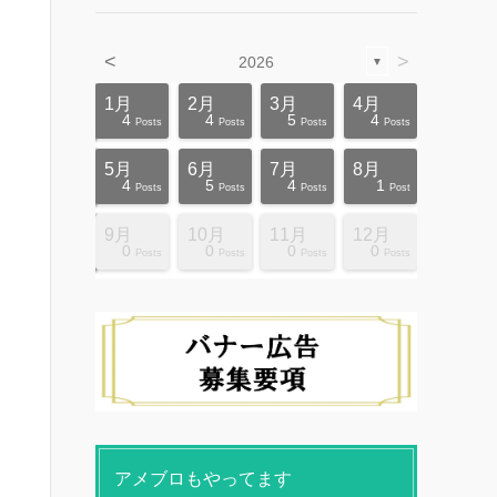
<
>
2026
▼
4月
4月
4月
4月
4月
4月
4月
4月
4月
4月
1月
2月
3月
4月
12
10
5
5
4
3
6
8
4
0
4
4
5
4
ts
ts
ts
ts
ts
ts
ts
ts
ts
ts
Posts
Posts
Posts
Posts
Posts
Posts
Posts
Posts
Posts
Posts
Posts
Posts
Posts
Posts
8月
8月
8月
8月
8月
8月
8月
8月
8月
8月
5月
6月
7月
8月
10
10
14
10
4
4
5
5
9
0
4
5
4
1
ts
ts
ts
ts
ts
ts
ts
ts
ts
ts
Posts
Posts
Posts
Posts
Posts
Posts
Posts
Posts
Posts
Posts
Posts
Posts
Posts
Post
12月
12月
12月
12月
12月
12月
12月
12月
12月
12月
9月
10月
11月
12月
13
12
4
4
4
4
9
8
4
6
0
0
0
0
ts
ts
ts
ts
ts
ts
ts
ts
ts
ts
Posts
Posts
Posts
Posts
Posts
Posts
Posts
Posts
Posts
Posts
Posts
Posts
Posts
Posts
アメブロもやってます