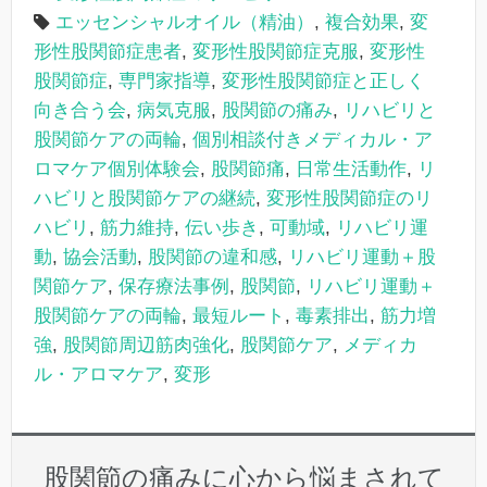
エッセンシャルオイル（精油）
,
複合効果
,
変
形性股関節症患者
,
変形性股関節症克服
,
変形性
股関節症
,
専門家指導
,
変形性股関節症と正しく
向き合う会
,
病気克服
,
股関節の痛み
,
リハビリと
股関節ケアの両輪
,
個別相談付きメディカル・ア
ロマケア個別体験会
,
股関節痛
,
日常生活動作
,
リ
ハビリと股関節ケアの継続
,
変形性股関節症のリ
ハビリ
,
筋力維持
,
伝い歩き
,
可動域
,
リハビリ運
動
,
協会活動
,
股関節の違和感
,
リハビリ運動＋股
関節ケア
,
保存療法事例
,
股関節
,
リハビリ運動＋
股関節ケアの両輪
,
最短ルート
,
毒素排出
,
筋力増
強
,
股関節周辺筋肉強化
,
股関節ケア
,
メディカ
ル・アロマケア
,
変形
股関節の痛みに心から悩まされて