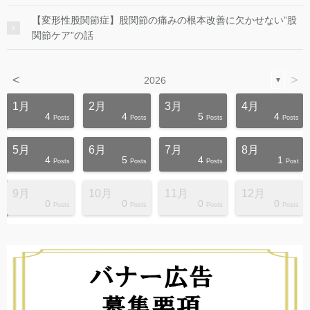
【変形性股関節症】股関節の痛みの根本改善に欠かせない”股
関節ケア”の話
<
>
2026
▼
1月
2月
3月
4月
4
4
5
4
s
s
s
s
s
s
s
s
s
s
Posts
Posts
Posts
Posts
5月
6月
7月
8月
4
5
4
1
s
s
s
s
s
s
s
s
s
s
Posts
Posts
Posts
Post
9月
10月
11月
12月
0
0
0
0
s
s
s
s
s
s
s
s
s
s
Posts
Posts
Posts
Posts