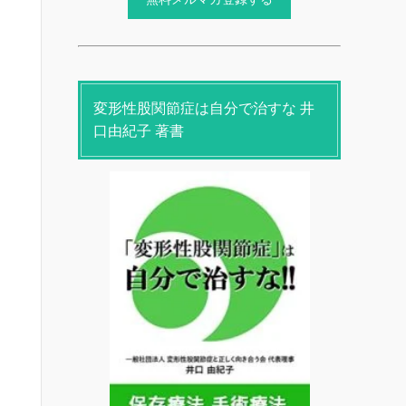
変形性股関節症は自分で治すな 井
口由紀子 著書