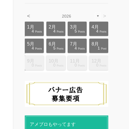
<
>
2026
▼
4月
4月
4月
4月
4月
4月
4月
4月
4月
4月
1月
2月
3月
4月
12
10
5
5
4
3
6
8
4
0
4
4
5
4
ts
ts
ts
ts
ts
ts
ts
ts
ts
ts
Posts
Posts
Posts
Posts
Posts
Posts
Posts
Posts
Posts
Posts
Posts
Posts
Posts
Posts
8月
8月
8月
8月
8月
8月
8月
8月
8月
8月
5月
6月
7月
8月
10
10
14
10
4
4
5
5
9
0
4
5
4
1
ts
ts
ts
ts
ts
ts
ts
ts
ts
ts
Posts
Posts
Posts
Posts
Posts
Posts
Posts
Posts
Posts
Posts
Posts
Posts
Posts
Post
12月
12月
12月
12月
12月
12月
12月
12月
12月
12月
9月
10月
11月
12月
13
12
4
4
4
4
9
8
4
6
0
0
0
0
ts
ts
ts
ts
ts
ts
ts
ts
ts
ts
Posts
Posts
Posts
Posts
Posts
Posts
Posts
Posts
Posts
Posts
Posts
Posts
Posts
Posts
アメブロもやってます