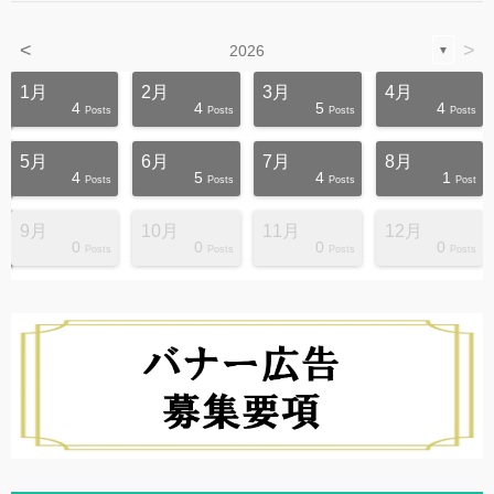
<
>
2026
▼
1月
2月
3月
4月
4
4
5
4
s
s
s
s
s
s
s
s
s
s
Posts
Posts
Posts
Posts
5月
6月
7月
8月
4
5
4
1
s
s
s
s
s
s
s
s
s
s
Posts
Posts
Posts
Post
9月
10月
11月
12月
0
0
0
0
s
s
s
s
s
s
s
s
s
s
Posts
Posts
Posts
Posts