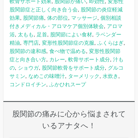
軟骨サポート効果
,
股関節が痛い
,
即効性
,
変形性
股関節症と正しく向き合う会
,
股関節の炎症軽減
効果
,
股関節痛
,
体の部位
,
マッサージ
,
個別相談
付きメディカル・アロマケア個別体験会
,
アロマ
浴
,
太もも
,
足首
,
股関節によい食材
,
ラベンダー
精油
,
専門店
,
変形性股関節症の克服
,
ふくらはぎ
,
股関節の違和感
,
食べ物で温める
,
変形性股関節
症と向き合い方
,
カレー
,
軟骨サポート成分
,
汁も
の
,
ショウガ
,
股関節軟骨をサポート成分
,
グルコ
サミン
,
なめこの味噌汁
,
ターメリック
,
水炊き
,
コンドロイチン
,
ふかひれスープ
股関節の痛みに心から悩まされて
いるアナタへ！