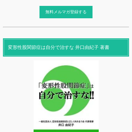
変形性股関節症は自分で治すな 井口由紀子 著書