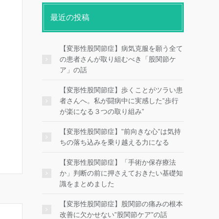
最近の投稿
【変形性股関節症】病気克服を願う全て
の患者さんが取り組むべき「股関節ケ
ア」の話
【変形性股関節症】歩くことがツラい患
者さんへ。私が闘病中に実感した”歩行
が楽になる３つの取り組み”
【変形性股関節症】”前向きな心”は気持
ちの落ち込みを乗り越える力になる
【変形性股関節症】「手術か保存療法
か」判断の前に押さえておきたい基礎知
識をまとめました
【変形性股関節症】股関節の痛みの根本
改善に欠かせない”股関節ケア”の話