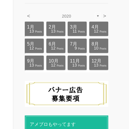
<
>
2020
▼
4月
4月
4月
4月
4月
4月
4月
4月
4月
4月
1月
2月
3月
4月
10
4
5
5
4
3
6
8
4
0
13
13
11
12
ts
ts
ts
ts
ts
ts
ts
ts
ts
ts
Posts
Posts
Posts
Posts
Posts
Posts
Posts
Posts
Posts
Posts
Posts
Posts
Posts
Posts
8月
8月
8月
8月
8月
8月
8月
8月
8月
8月
5月
6月
7月
8月
10
14
10
4
4
5
5
9
0
1
12
12
9
10
ts
ts
ts
ts
ts
ts
ts
ts
ts
ts
Posts
Posts
Posts
Posts
Posts
Posts
Posts
Posts
Posts
Post
Posts
Posts
Posts
Posts
12月
12月
12月
12月
12月
12月
12月
12月
12月
12月
9月
10月
11月
12月
12
0
4
4
4
4
9
8
4
6
13
12
13
13
ts
ts
ts
ts
ts
ts
ts
ts
ts
ts
Posts
Posts
Posts
Posts
Posts
Posts
Posts
Posts
Posts
Posts
Posts
Posts
Posts
Posts
アメブロもやってます