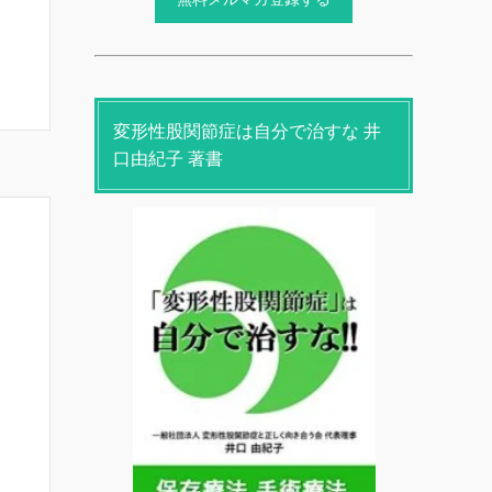
変形性股関節症は自分で治すな 井
口由紀子 著書