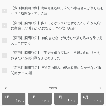
【変形性股関節症】病気克服を願う全ての患者さんが取り組む
べき「股関節ケア」の話
【変形性股関節症】歩くことがツラい患者さんへ。私が闘病中
に実感した”歩行が楽になる３つの取り組み”
【変形性股関節症】”前向きな心”は気持ちの落ち込みを乗り越
える力になる
【変形性股関節症】「手術か保存療法か」判断の前に押さえて
おきたい基礎知識をまとめました
【変形性股関節症】股関節の痛みの根本改善に欠かせない”股
関節ケア”の話
<
>
2026
▼
1月
2月
3月
4月
4
4
5
4
s
s
s
s
s
s
s
s
s
s
Posts
Posts
Posts
Posts