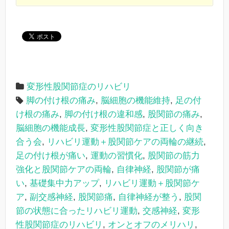
変形性股関節症のリハビリ
脚の付け根の痛み
,
脳細胞の機能維持
,
足の付
け根の痛み
,
脚の付け根の違和感
,
股関節の痛み
,
脳細胞の機能成長
,
変形性股関節症と正しく向き
合う会
,
リハビリ運動＋股関節ケアの両輪の継続
,
足の付け根が痛い
,
運動の習慣化
,
股関節の筋力
強化と股関節ケアの両輪
,
自律神経
,
股関節が痛
い
,
基礎集中力アップ
,
リハビリ運動＋股関節ケ
ア
,
副交感神経
,
股関節痛
,
自律神経が整う
,
股関
節の状態に合ったリハビリ運動
,
交感神経
,
変形
性股関節症のリハビリ
,
オンとオフのメリハリ
,