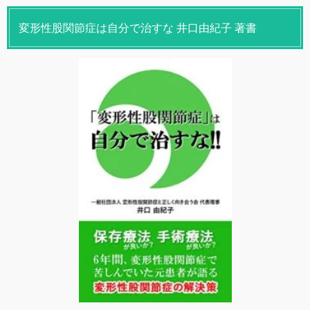
変形性股関節症は自分で治すな 井口由紀子 著書