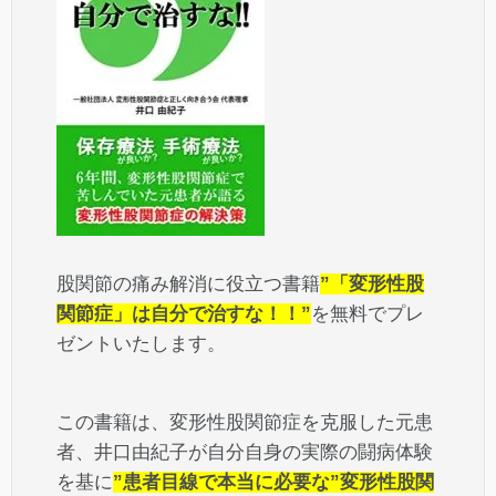
股関節の痛み解消に役立つ書籍
”「変形性股
関節症」は自分で治すな！！”
を無料でプレ
ゼントいたします。
この書籍は、変形性股関節症を克服した元患
者、井口由紀子が自分自身の実際の闘病体験
を基に
”患者目線で本当に必要な”変形性股関