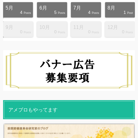
5月
6月
7月
8月
4
5
4
1
s
s
s
s
s
s
s
s
s
s
Posts
Posts
Posts
Post
9月
10月
11月
12月
0
0
0
0
s
s
s
s
s
s
s
s
s
s
Posts
Posts
Posts
Posts
アメブロもやってます