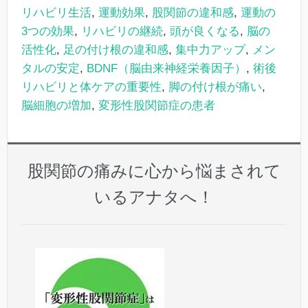
リハビリ生活
,
運動効果
,
股関節の違和感
,
運動の
3つの効果
,
リハビリの継続
,
頭が良くなる
,
脳の
活性化
,
足の付け根の違和感
,
集中力アップ
,
メン
タルの安定
,
BDNF（脳由来神経栄養因子）
,
術後
リハビリと体ケアの重要性
,
脚の付け根が痛い
,
脳細胞の増加
,
変形性股関節症の患者
股関節の痛みに心から悩まされて
いるアナタへ！