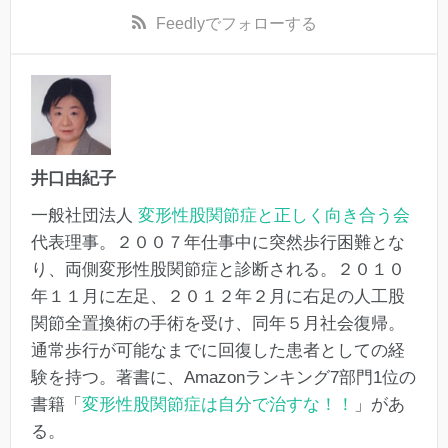
Feedly
でフォローする
井口由紀子
一般社団法人
変形性股関節症と正しく向き合う会
代表理事。２００７年仕事中に突然歩行困難とな
り、両側変形性股関節症と診断される。２０１０
年１１月に左足、２０１２年２月に右足の人工股
関節全置換術の手術を受け、同年５月社会復帰。
通常歩行が可能なまでに回復した患者としての経
験を持つ。著書に、Amazonランキング7部門1位の
書籍「
変形性股関節症は自分で治すな！！
」があ
る。