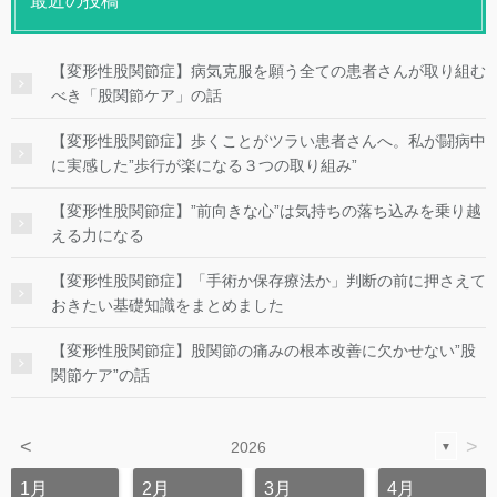
最近の投稿
【変形性股関節症】病気克服を願う全ての患者さんが取り組む
べき「股関節ケア」の話
【変形性股関節症】歩くことがツラい患者さんへ。私が闘病中
に実感した”歩行が楽になる３つの取り組み”
【変形性股関節症】”前向きな心”は気持ちの落ち込みを乗り越
える力になる
【変形性股関節症】「手術か保存療法か」判断の前に押さえて
おきたい基礎知識をまとめました
【変形性股関節症】股関節の痛みの根本改善に欠かせない”股
関節ケア”の話
<
>
2026
▼
1月
2月
3月
4月