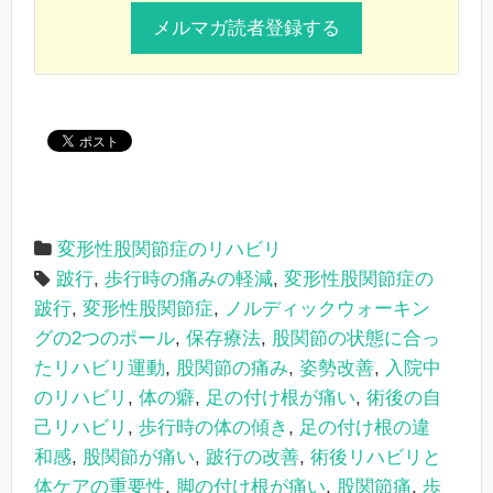
変形性股関節症のリハビリ
跛行
,
歩行時の痛みの軽減
,
変形性股関節症の
跛行
,
変形性股関節症
,
ノルディックウォーキン
グの2つのポール
,
保存療法
,
股関節の状態に合っ
たリハビリ運動
,
股関節の痛み
,
姿勢改善
,
入院中
のリハビリ
,
体の癖
,
足の付け根が痛い
,
術後の自
己リハビリ
,
歩行時の体の傾き
,
足の付け根の違
和感
,
股関節が痛い
,
跛行の改善
,
術後リハビリと
体ケアの重要性
,
脚の付け根が痛い
,
股関節痛
,
歩