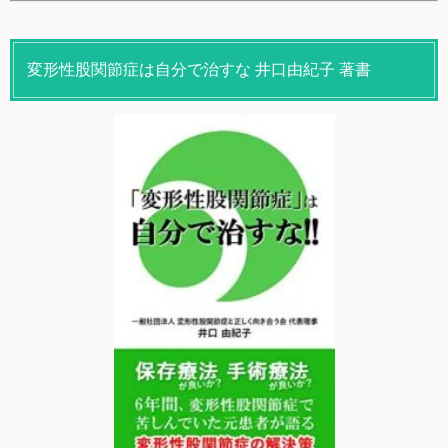
変形性股関節症は自分で治すな 井口由紀子 著書