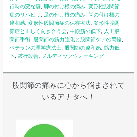
行時の変な癖
,
脚の付け根の痛み
,
変形性股関節
症のリハビリ
,
足の付け根の痛み
,
脚の付け根の
違和感
,
変形性股関節症の保存療法
,
変形性股関
節症と正しく向き合う会
,
中殿筋の低下
,
人工股
関節手術
,
股関節の筋力強化と股関節ケアの両輪
,
ベテランの理学療法士
,
股関節の違和感
,
筋力低
下
,
跛行改善
,
ノルディックウォーキング
股関節の痛みに心から悩まされて
いるアナタへ！