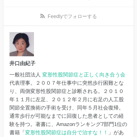
Feedly
でフォローする
井口由紀子
一般社団法人
変形性股関節症と正しく向き合う会
代表理事。２００７年仕事中に突然歩行困難とな
り、両側変形性股関節症と診断される。２０１０
年１１月に左足、２０１２年２月に右足の人工股
関節全置換術の手術を受け、同年５月社会復帰。
通常歩行が可能なまでに回復した患者としての経
験を持つ。著書に、Amazonランキング7部門1位の
書籍「
変形性股関節症は自分で治すな！！
」があ