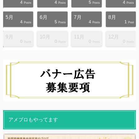
4
4
5
4
s
s
s
s
s
s
s
s
s
s
Posts
Posts
Posts
Posts
5月
6月
7月
8月
4
5
4
1
s
s
s
s
s
s
s
s
s
s
Posts
Posts
Posts
Post
9月
10月
11月
12月
0
0
0
0
s
s
s
s
s
s
s
s
s
s
Posts
Posts
Posts
Posts
アメブロもやってます