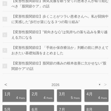
【変形性股関節症】病気克服を願う全ての患者さんが取り組む
べき「股関節ケア」の話
【変形性股関節症】歩くことがツラい患者さんへ。私が闘病中
に実感した”歩行が楽になる３つの取り組み”
【変形性股関節症】”前向きな心”は気持ちの落ち込みを乗り越
える力になる
【変形性股関節症】「手術か保存療法か」判断の前に押さえて
おきたい基礎知識をまとめました
【変形性股関節症】股関節の痛みの根本改善に欠かせない”股
関節ケア”の話
<
>
2026
▼
1月
2月
3月
4月
4
4
5
4
s
s
s
s
s
s
s
s
s
s
Posts
Posts
Posts
Posts
5月
6月
7月
8月