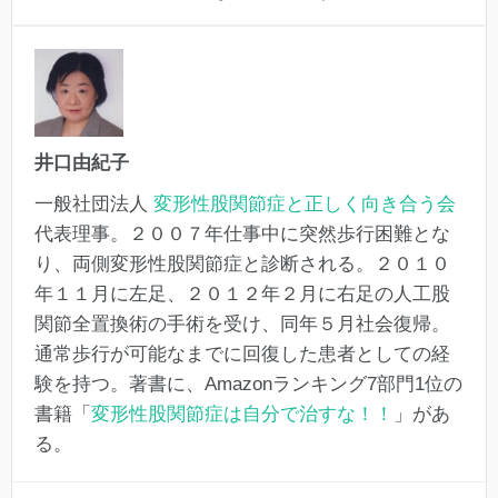
井口由紀子
一般社団法人
変形性股関節症と正しく向き合う会
代表理事。２００７年仕事中に突然歩行困難とな
り、両側変形性股関節症と診断される。２０１０
年１１月に左足、２０１２年２月に右足の人工股
関節全置換術の手術を受け、同年５月社会復帰。
通常歩行が可能なまでに回復した患者としての経
験を持つ。著書に、Amazonランキング7部門1位の
書籍「
変形性股関節症は自分で治すな！！
」があ
る。