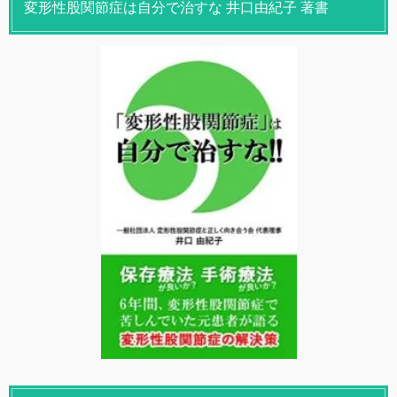
変形性股関節症は自分で治すな 井口由紀子 著書