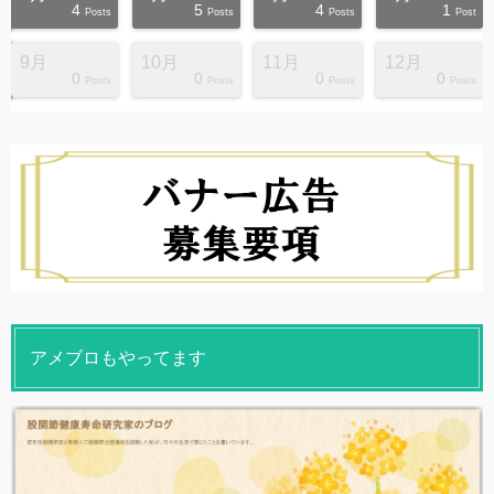
4
5
4
1
s
s
s
s
s
s
s
s
s
s
Posts
Posts
Posts
Post
9月
10月
11月
12月
0
0
0
0
s
s
s
s
s
s
s
s
s
s
Posts
Posts
Posts
Posts
アメブロもやってます