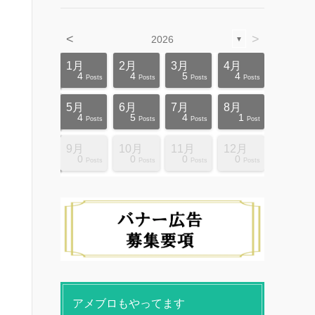
<
>
2026
▼
4月
4月
4月
4月
4月
4月
4月
4月
4月
4月
1月
2月
3月
4月
12
10
5
5
4
3
6
8
4
0
4
4
5
4
ts
ts
ts
ts
ts
ts
ts
ts
ts
ts
Posts
Posts
Posts
Posts
Posts
Posts
Posts
Posts
Posts
Posts
Posts
Posts
Posts
Posts
8月
8月
8月
8月
8月
8月
8月
8月
8月
8月
5月
6月
7月
8月
10
10
14
10
4
4
5
5
9
0
4
5
4
1
ts
ts
ts
ts
ts
ts
ts
ts
ts
ts
Posts
Posts
Posts
Posts
Posts
Posts
Posts
Posts
Posts
Posts
Posts
Posts
Posts
Post
12月
12月
12月
12月
12月
12月
12月
12月
12月
12月
9月
10月
11月
12月
13
12
4
4
4
4
9
8
4
6
0
0
0
0
ts
ts
ts
ts
ts
ts
ts
ts
ts
ts
Posts
Posts
Posts
Posts
Posts
Posts
Posts
Posts
Posts
Posts
Posts
Posts
Posts
Posts
アメブロもやってます