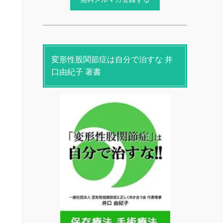
変形性股関節症は自分で治すな 井
口由紀子 著書