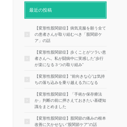
最近の投稿
【変形性股関節症】病気克服を願う全て
の患者さんが取り組むべき「股関節ケ
ア」の話
【変形性股関節症】歩くことがツラい患
者さんへ。私が闘病中に実感した”歩行
が楽になる３つの取り組み”
【変形性股関節症】”前向きな心”は気持
ちの落ち込みを乗り越える力になる
【変形性股関節症】「手術か保存療法
か」判断の前に押さえておきたい基礎知
識をまとめました
【変形性股関節症】股関節の痛みの根本
改善に欠かせない”股関節ケア”の話