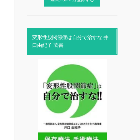
変形性股関節症は自分で治すな 井
口由紀子 著書