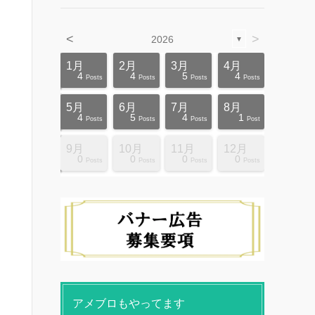
<
>
2026
▼
4月
4月
4月
4月
4月
4月
4月
4月
4月
4月
1月
2月
3月
4月
12
10
5
5
4
3
6
8
4
0
4
4
5
4
ts
ts
ts
ts
ts
ts
ts
ts
ts
ts
Posts
Posts
Posts
Posts
Posts
Posts
Posts
Posts
Posts
Posts
Posts
Posts
Posts
Posts
8月
8月
8月
8月
8月
8月
8月
8月
8月
8月
5月
6月
7月
8月
10
10
14
10
4
4
5
5
9
0
4
5
4
1
ts
ts
ts
ts
ts
ts
ts
ts
ts
ts
Posts
Posts
Posts
Posts
Posts
Posts
Posts
Posts
Posts
Posts
Posts
Posts
Posts
Post
12月
12月
12月
12月
12月
12月
12月
12月
12月
12月
9月
10月
11月
12月
13
12
4
4
4
4
9
8
4
6
0
0
0
0
ts
ts
ts
ts
ts
ts
ts
ts
ts
ts
Posts
Posts
Posts
Posts
Posts
Posts
Posts
Posts
Posts
Posts
Posts
Posts
Posts
Posts
アメブロもやってます