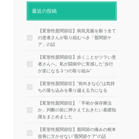
最近の投稿
【変形性股関節症】病気克服を願う全て
の患者さんが取り組むべき「股関節ケ
ア」の話
【変形性股関節症】歩くことがツラい患
者さんへ。私が闘病中に実感した”歩行
が楽になる３つの取り組み”
【変形性股関節症】”前向きな心”は気持
ちの落ち込みを乗り越える力になる
【変形性股関節症】「手術か保存療法
か」判断の前に押さえておきたい基礎知
識をまとめました
【変形性股関節症】股関節の痛みの根本
改善に欠かせない”股関節ケア”の話