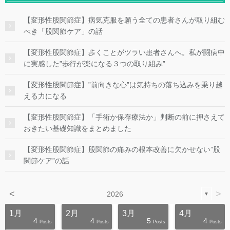
【変形性股関節症】病気克服を願う全ての患者さんが取り組む
べき「股関節ケア」の話
【変形性股関節症】歩くことがツラい患者さんへ。私が闘病中
に実感した”歩行が楽になる３つの取り組み”
【変形性股関節症】”前向きな心”は気持ちの落ち込みを乗り越
える力になる
【変形性股関節症】「手術か保存療法か」判断の前に押さえて
おきたい基礎知識をまとめました
【変形性股関節症】股関節の痛みの根本改善に欠かせない”股
関節ケア”の話
<
>
2026
▼
1月
2月
3月
4月
4
4
5
4
s
s
s
s
s
s
s
s
s
s
Posts
Posts
Posts
Posts