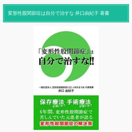
変形性股関節症は自分で治すな 井口由紀子 著書