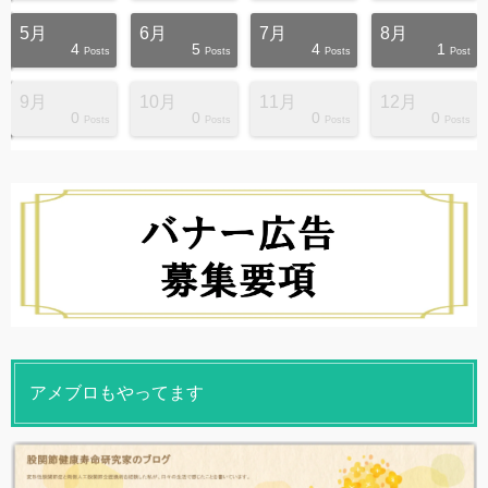
5月
6月
7月
8月
4
5
4
1
s
s
s
s
s
s
s
s
s
s
Posts
Posts
Posts
Post
9月
10月
11月
12月
0
0
0
0
s
s
s
s
s
s
s
s
s
s
Posts
Posts
Posts
Posts
アメブロもやってます