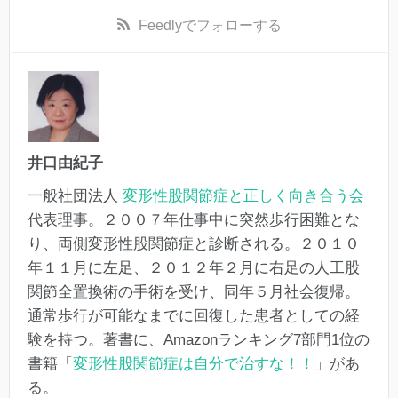
Feedly
でフォローする
井口由紀子
一般社団法人
変形性股関節症と正しく向き合う会
代表理事。２００７年仕事中に突然歩行困難とな
り、両側変形性股関節症と診断される。２０１０
年１１月に左足、２０１２年２月に右足の人工股
関節全置換術の手術を受け、同年５月社会復帰。
通常歩行が可能なまでに回復した患者としての経
験を持つ。著書に、Amazonランキング7部門1位の
書籍「
変形性股関節症は自分で治すな！！
」があ
る。