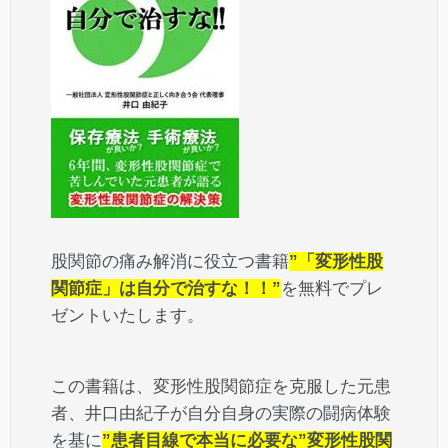
股関節の痛み解消に役立つ書籍
”「変形性股
関節症」は自分で治すな！！”
を無料でプレ
ゼントいたします。
この書籍は、変形性股関節症を克服した元患
者、井口由紀子が自分自身の実際の闘病体験
を基に
”患者目線で本当に必要な”変形性股関