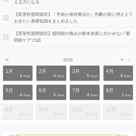
える力になる
【変形性股関節症】「手術か保存療法か」判断の前に押さえて
おきたい基礎知識をまとめました
【変形性股関節症】股関節の痛みの根本改善に欠かせない”股
関節ケア”の話
<
>
2026
▼
1月
2月
3月
4月
4
4
5
4
s
s
s
s
s
s
s
s
s
s
Posts
Posts
Posts
Posts
5月
6月
7月
8月
4
5
4
1
s
s
s
s
s
s
s
s
s
s
Posts
Posts
Posts
Post
9月
10月
11月
12月
0
0
0
0
s
s
s
s
s
s
s
s
s
s
Posts
Posts
Posts
Posts