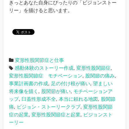
きっとあなた自身にぴったりの「ビジョンストー
リー」を描けると思います。
変形性股関節症と仕事
感動体験のストーリー作成
,
変形性股関節症
,
変形性股関節症 モチベーション
,
股関節の痛み
,
事業計画書の作成
,
足の付け根が痛い
,
望ましい
将来像を描く
,
股関節が痛い
,
モチベーションア
ップ
,
臼蓋性形成不全
,
本当に頼れる地図
,
股関節
痛
,
ビジョン・ストーリークラブ
,
変形性股関節
症の起業
,
変形性股関節症と起業
,
ビジョンスト
ーリー