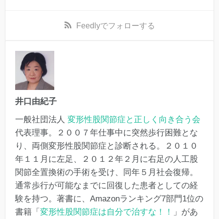
Feedly
でフォローする
井口由紀子
一般社団法人
変形性股関節症と正しく向き合う会
代表理事。２００７年仕事中に突然歩行困難とな
り、両側変形性股関節症と診断される。２０１０
年１１月に左足、２０１２年２月に右足の人工股
関節全置換術の手術を受け、同年５月社会復帰。
通常歩行が可能なまでに回復した患者としての経
験を持つ。著書に、Amazonランキング7部門1位の
書籍「
変形性股関節症は自分で治すな！！
」があ