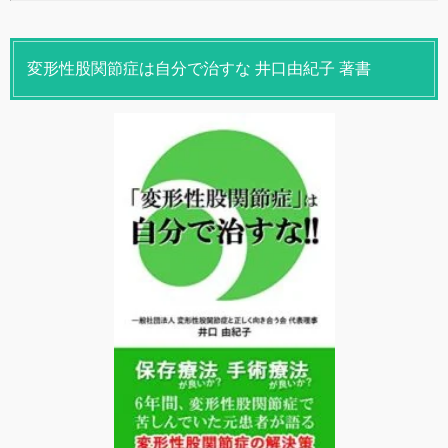
変形性股関節症は自分で治すな 井口由紀子 著書