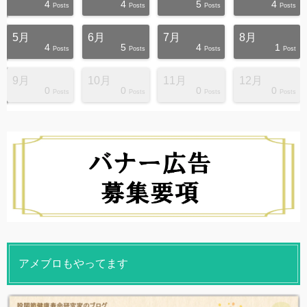
4
4
5
4
s
s
s
s
s
s
s
s
s
s
Posts
Posts
Posts
Posts
5月
6月
7月
8月
4
5
4
1
s
s
s
s
s
s
s
s
s
s
Posts
Posts
Posts
Post
9月
10月
11月
12月
0
0
0
0
s
s
s
s
s
s
s
s
s
s
Posts
Posts
Posts
Posts
アメブロもやってます