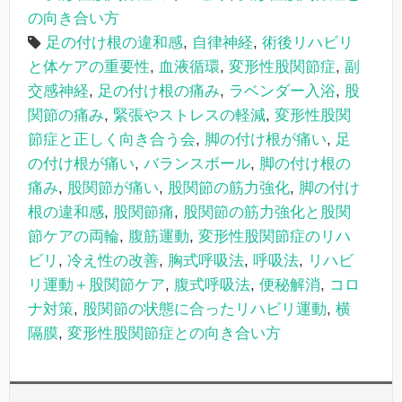
の向き合い方
足の付け根の違和感
,
自律神経
,
術後リハビリ
と体ケアの重要性
,
血液循環
,
変形性股関節症
,
副
交感神経
,
足の付け根の痛み
,
ラベンダー入浴
,
股
関節の痛み
,
緊張やストレスの軽減
,
変形性股関
節症と正しく向き合う会
,
脚の付け根が痛い
,
足
の付け根が痛い
,
バランスボール
,
脚の付け根の
痛み
,
股関節が痛い
,
股関節の筋力強化
,
脚の付け
根の違和感
,
股関節痛
,
股関節の筋力強化と股関
節ケアの両輪
,
腹筋運動
,
変形性股関節症のリハ
ビリ
,
冷え性の改善
,
胸式呼吸法
,
呼吸法
,
リハビ
リ運動＋股関節ケア
,
腹式呼吸法
,
便秘解消
,
コロ
ナ対策
,
股関節の状態に合ったリハビリ運動
,
横
隔膜
,
変形性股関節症との向き合い方