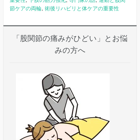
重要性
,
下肢の筋力強化
,
専門家の話
,
運動と股関
節ケアの両輪
,
術後リハビリと体ケアの重要性
「股関節の痛みがひどい」とお悩
みの方へ