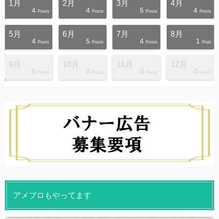
1月
2月
3月
4月
4
4
5
4
s
s
s
s
s
s
s
s
s
s
Posts
Posts
Posts
Posts
5月
6月
7月
8月
4
5
4
1
s
s
s
s
s
s
s
s
s
s
Posts
Posts
Posts
Post
9月
10月
11月
12月
0
0
0
0
s
s
s
s
s
s
s
s
s
s
Posts
Posts
Posts
Posts
アメブロもやってます