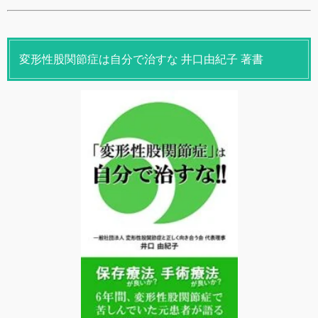
変形性股関節症は自分で治すな 井口由紀子 著書