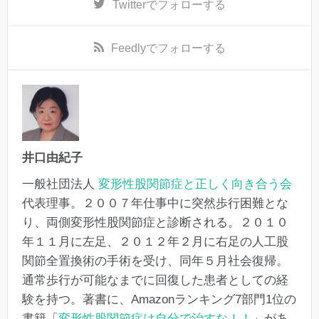
Twitter
でフォローする
Feedly
でフォローする
井口由紀子
一般社団法人
変形性股関節症と正しく向き合う会
代表理事。２００７年仕事中に突然歩行困難とな
り、両側変形性股関節症と診断される。２０１０
年１１月に左足、２０１２年２月に右足の人工股
関節全置換術の手術を受け、同年５月社会復帰。
通常歩行が可能なまでに回復した患者としての経
験を持つ。著書に、Amazonランキング7部門1位の
書籍「
変形性股関節症は自分で治すな！！
」があ