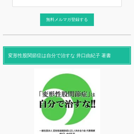
変形性股関節症は自分で治すな 井口由紀子 著書