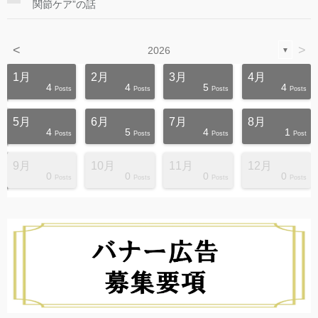
関節ケア”の話
<
>
2026
▼
1月
2月
3月
4月
4
4
5
4
s
s
s
s
s
s
s
s
s
s
Posts
Posts
Posts
Posts
5月
6月
7月
8月
4
5
4
1
s
s
s
s
s
s
s
s
s
s
Posts
Posts
Posts
Post
9月
10月
11月
12月
0
0
0
0
s
s
s
s
s
s
s
s
s
s
Posts
Posts
Posts
Posts