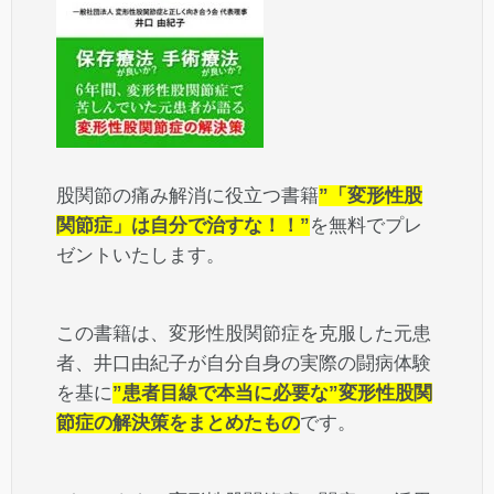
股関節の痛み解消に役立つ書籍
”「変形性股
関節症」は自分で治すな！！”
を無料でプレ
ゼントいたします。
この書籍は、変形性股関節症を克服した元患
者、井口由紀子が自分自身の実際の闘病体験
を基に
”患者目線で本当に必要な”変形性股関
節症の解決策をまとめたもの
です。