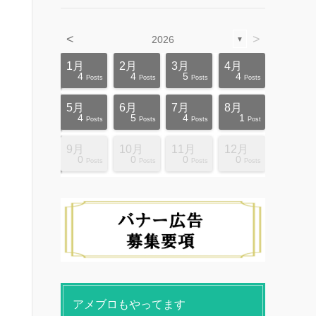
<
>
2026
▼
4月
4月
4月
4月
4月
4月
4月
4月
4月
4月
1月
2月
3月
4月
12
10
5
5
4
3
6
8
4
0
4
4
5
4
ts
ts
ts
ts
ts
ts
ts
ts
ts
ts
Posts
Posts
Posts
Posts
Posts
Posts
Posts
Posts
Posts
Posts
Posts
Posts
Posts
Posts
8月
8月
8月
8月
8月
8月
8月
8月
8月
8月
5月
6月
7月
8月
10
10
14
10
4
4
5
5
9
0
4
5
4
1
ts
ts
ts
ts
ts
ts
ts
ts
ts
ts
Posts
Posts
Posts
Posts
Posts
Posts
Posts
Posts
Posts
Posts
Posts
Posts
Posts
Post
12月
12月
12月
12月
12月
12月
12月
12月
12月
12月
9月
10月
11月
12月
13
12
4
4
4
4
9
8
4
6
0
0
0
0
ts
ts
ts
ts
ts
ts
ts
ts
ts
ts
Posts
Posts
Posts
Posts
Posts
Posts
Posts
Posts
Posts
Posts
Posts
Posts
Posts
Posts
アメブロもやってます