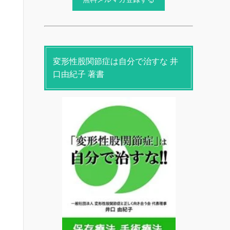
変形性股関節症は自分で治すな 井
口由紀子 著書