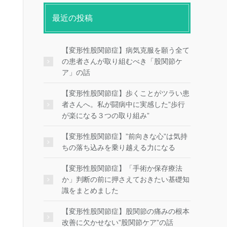
最近の投稿
【変形性股関節症】病気克服を願う全て
の患者さんが取り組むべき「股関節ケ
ア」の話
【変形性股関節症】歩くことがツラい患
者さんへ。私が闘病中に実感した”歩行
が楽になる３つの取り組み”
【変形性股関節症】”前向きな心”は気持
ちの落ち込みを乗り越える力になる
【変形性股関節症】「手術か保存療法
か」判断の前に押さえておきたい基礎知
識をまとめました
【変形性股関節症】股関節の痛みの根本
改善に欠かせない”股関節ケア”の話