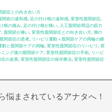
関節症との向き合い方
股関節の違和感
,
足の付け根の違和感
,
変形性股関節症
,
け根の痛み
,
足の付け根が痛い
,
人工股関節周辺の筋力
グ
,
股関節が痛い
,
変形性股関節症との向き合い方
,
脚の
股関節症の患者
,
リハビリ運動＋股関節ケアの両輪の継
運動と股関節ケアの両輪
,
変形性股関節症のリハビリ
,
変
ーニング後の股関節ケア
,
変形性股関節症の手術
,
リハビ
節症の改善
,
変形性股関節症の保存療法
,
変形性股関節症
ら悩まされているアナタへ！