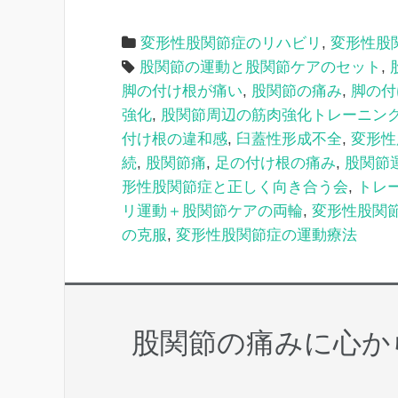
変形性股関節症のリハビリ
,
変形性股
股関節の運動と股関節ケアのセット
,
脚の付け根が痛い
,
股関節の痛み
,
脚の付
強化
,
股関節周辺の筋肉強化トレーニン
付け根の違和感
,
臼蓋性形成不全
,
変形性
続
,
股関節痛
,
足の付け根の痛み
,
股関節
形性股関節症と正しく向き合う会
,
トレ
リ運動＋股関節ケアの両輪
,
変形性股関
の克服
,
変形性股関節症の運動療法
股関節の痛みに心か