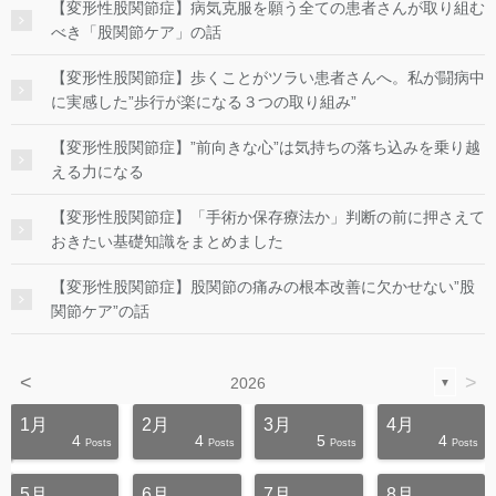
【変形性股関節症】病気克服を願う全ての患者さんが取り組む
べき「股関節ケア」の話
【変形性股関節症】歩くことがツラい患者さんへ。私が闘病中
に実感した”歩行が楽になる３つの取り組み”
【変形性股関節症】”前向きな心”は気持ちの落ち込みを乗り越
える力になる
【変形性股関節症】「手術か保存療法か」判断の前に押さえて
おきたい基礎知識をまとめました
【変形性股関節症】股関節の痛みの根本改善に欠かせない”股
関節ケア”の話
<
>
2026
▼
1月
2月
3月
4月
4
4
5
4
s
s
s
s
s
s
s
s
s
s
Posts
Posts
Posts
Posts
5月
6月
7月
8月