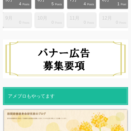
4
5
4
1
s
s
s
s
s
s
s
s
s
s
Posts
Posts
Posts
Post
9月
10月
11月
12月
0
0
0
0
s
s
s
s
s
s
s
s
s
s
Posts
Posts
Posts
Posts
アメブロもやってます