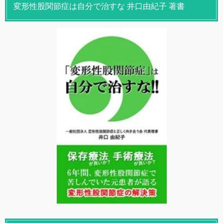
変形性股関節症は自分で治すな 井口由紀子 著書