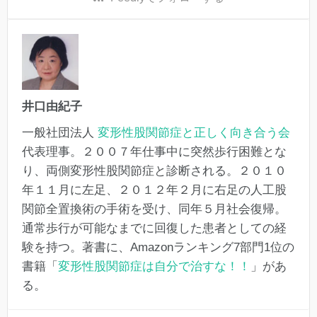
井口由紀子
一般社団法人
変形性股関節症と正しく向き合う会
代表理事。２００７年仕事中に突然歩行困難とな
り、両側変形性股関節症と診断される。２０１０
年１１月に左足、２０１２年２月に右足の人工股
関節全置換術の手術を受け、同年５月社会復帰。
通常歩行が可能なまでに回復した患者としての経
験を持つ。著書に、Amazonランキング7部門1位の
書籍「
変形性股関節症は自分で治すな！！
」があ
る。