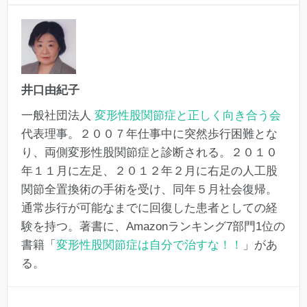
井口由紀子
一般社団法人
変形性股関節症と正しく向き合う会
代表理事。２００７年仕事中に突然歩行困難とな
り、両側変形性股関節症と診断される。２０１０
年１１月に左足、２０１２年２月に右足の人工股
関節全置換術の手術を受け、同年５月社会復帰。
通常歩行が可能なまでに回復した患者としての経
験を持つ。著書に、Amazonランキング7部門1位の
書籍「
変形性股関節症は自分で治すな！！
」があ
る。