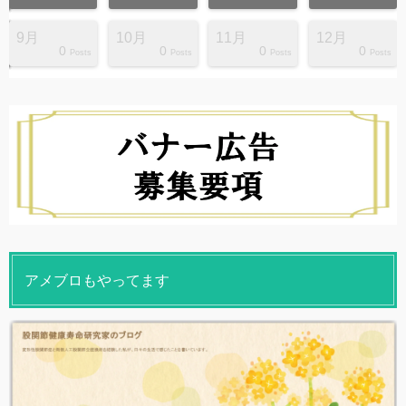
9月
10月
11月
12月
0
0
0
0
s
s
s
s
s
s
s
s
s
s
Posts
Posts
Posts
Posts
アメブロもやってます