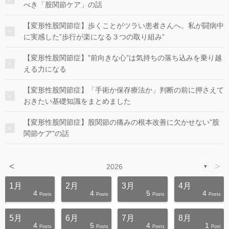
べき「股関節ケア」の話
【変形性股関節症】歩くことがツラい患者さんへ。私が闘病中
に実感した”歩行が楽になる３つの取り組み”
【変形性股関節症】”前向きな心”は気持ちの落ち込みを乗り越
える力になる
【変形性股関節症】「手術か保存療法か」判断の前に押さえて
おきたい基礎知識をまとめました
【変形性股関節症】股関節の痛みの根本改善に欠かせない”股
関節ケア”の話
<
>
2026
▼
1月
2月
3月
4月
4
4
5
4
s
s
s
s
s
s
s
s
s
s
Posts
Posts
Posts
Posts
5月
6月
7月
8月
4
5
4
1
s
s
s
s
s
s
s
s
s
s
Posts
Posts
Posts
Post