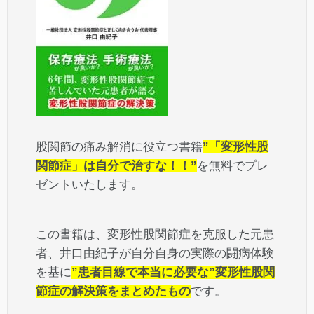
股関節の痛み解消に役立つ書籍
”「変形性股
関節症」は自分で治すな！！”
を無料でプレ
ゼントいたします。
この書籍は、変形性股関節症を克服した元患
者、井口由紀子が自分自身の実際の闘病体験
を基に
”患者目線で本当に必要な”変形性股関
節症の解決策をまとめたもの
です。