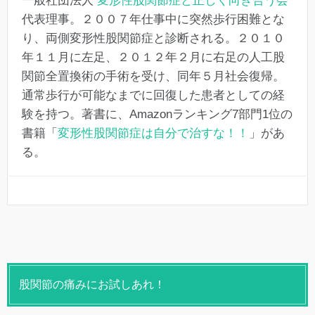
一般社団法人
変形性股関節症と正しく向き合う会
代表理事。２００７年仕事中に突然歩行困難とな
り、両側変形性股関節症と診断される。２０１０
年１１月に左足、２０１２年２月に右足の人工股
関節全置換術の手術を受け、同年５月社会復帰。
通常歩行が可能なまでに回復した患者としての経
験を持つ。著書に、Amazonランキング7部門1位の
書籍「
変形性股関節症は自分で治すな！！
」があ
る。
股関節の痛みにお試しあれ！