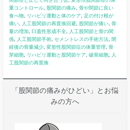
関節症と正しく向き合う会
,
変形性股関節症の体
重コントロール
,
股関節の痛み
,
骨や関節に良い
食べ物
,
リハビリ運動と体のケア
,
足の付け根が
痛い
,
人工股関節の再置換回避
,
股関節が痛い
,
骨
量の増加
,
臼蓋性形成不全
,
人工股関節と骨の関
係
,
人工股関節手術
,
セメントレスの手術方法
,
閉
経後の骨量減少
,
変形性股関節症の体重管理
,
骨
芽細胞
,
リハビリ運動と股関節ケア
,
破骨細胞
,
人
工股関節の再置換
「股関節の痛みがひどい」とお悩
みの方へ