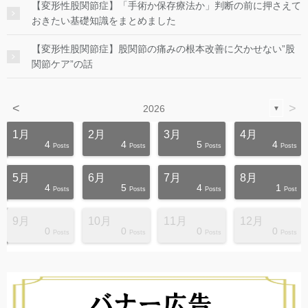
【変形性股関節症】「手術か保存療法か」判断の前に押さえて
おきたい基礎知識をまとめました
【変形性股関節症】股関節の痛みの根本改善に欠かせない”股
関節ケア”の話
<
>
2026
▼
1月
2月
3月
4月
4
4
5
4
s
s
s
s
s
s
s
s
s
s
Posts
Posts
Posts
Posts
5月
6月
7月
8月
4
5
4
1
s
s
s
s
s
s
s
s
s
s
Posts
Posts
Posts
Post
9月
10月
11月
12月
0
0
0
0
s
s
s
s
s
s
s
s
s
s
Posts
Posts
Posts
Posts