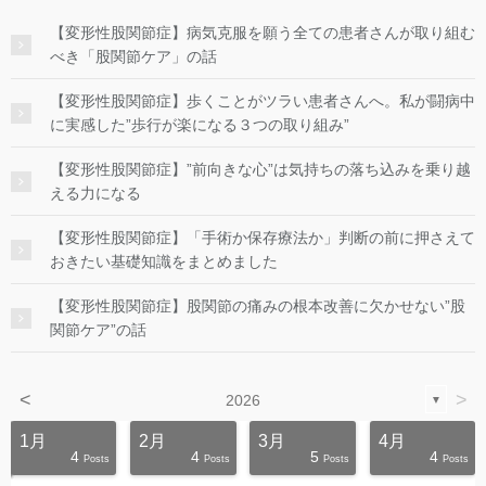
【変形性股関節症】病気克服を願う全ての患者さんが取り組む
べき「股関節ケア」の話
【変形性股関節症】歩くことがツラい患者さんへ。私が闘病中
に実感した”歩行が楽になる３つの取り組み”
【変形性股関節症】”前向きな心”は気持ちの落ち込みを乗り越
える力になる
【変形性股関節症】「手術か保存療法か」判断の前に押さえて
おきたい基礎知識をまとめました
【変形性股関節症】股関節の痛みの根本改善に欠かせない”股
関節ケア”の話
<
>
2026
▼
1月
2月
3月
4月
4
4
5
4
s
s
s
s
s
s
s
s
s
s
Posts
Posts
Posts
Posts