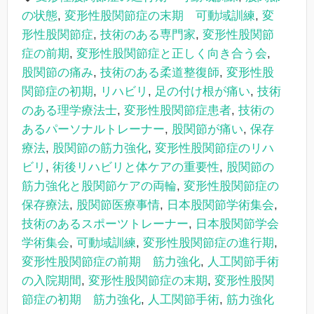
の状態
,
変形性股関節症の末期 可動域訓練
,
変
形性股関節症
,
技術のある専門家
,
変形性股関節
症の前期
,
変形性股関節症と正しく向き合う会
,
股関節の痛み
,
技術のある柔道整復師
,
変形性股
関節症の初期
,
リハビリ
,
足の付け根が痛い
,
技術
のある理学療法士
,
変形性股関節症患者
,
技術の
あるパーソナルトレーナー
,
股関節が痛い
,
保存
療法
,
股関節の筋力強化
,
変形性股関節症のリハ
ビリ
,
術後リハビリと体ケアの重要性
,
股関節の
筋力強化と股関節ケアの両輪
,
変形性股関節症の
保存療法
,
股関節医療事情
,
日本股関節学術集会
,
技術のあるスポーツトレーナー
,
日本股関節学会
学術集会
,
可動域訓練
,
変形性股関節症の進行期
,
変形性股関節症の前期 筋力強化
,
人工関節手術
の入院期間
,
変形性股関節症の末期
,
変形性股関
節症の初期 筋力強化
,
人工関節手術
,
筋力強化