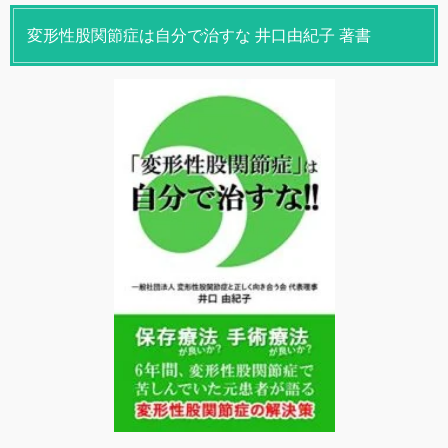
変形性股関節症は自分で治すな 井口由紀子 著書