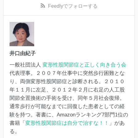
Feedly
でフォローする
井口由紀子
一般社団法人
変形性股関節症と正しく向き合う会
代表理事。２００７年仕事中に突然歩行困難とな
り、両側変形性股関節症と診断される。２０１０
年１１月に左足、２０１２年２月に右足の人工股
関節全置換術の手術を受け、同年５月社会復帰。
通常歩行が可能なまでに回復した患者としての経
験を持つ。著書に、Amazonランキング7部門1位の
書籍「
変形性股関節症は自分で治すな！！
」があ
る。