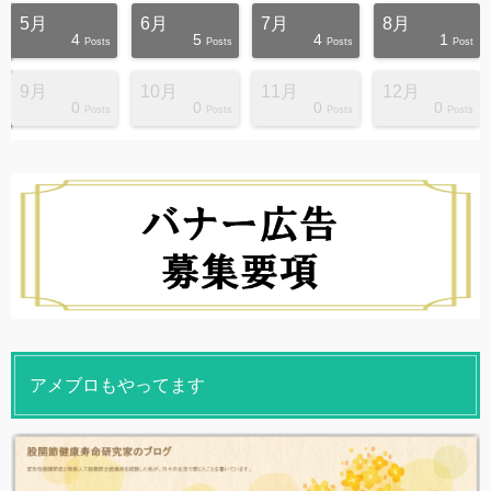
5月
6月
7月
8月
4
5
4
1
s
s
s
s
s
s
s
s
s
s
Posts
Posts
Posts
Post
9月
10月
11月
12月
0
0
0
0
s
s
s
s
s
s
s
s
s
s
Posts
Posts
Posts
Posts
アメブロもやってます