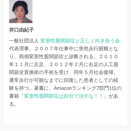
井口由紀子
一般社団法人
変形性股関節症と正しく向き合う会
代表理事。２００７年仕事中に突然歩行困難とな
り、両側変形性股関節症と診断される。２０１０
年１１月に左足、２０１２年２月に右足の人工股
関節全置換術の手術を受け、同年５月社会復帰。
通常歩行が可能なまでに回復した患者としての経
験を持つ。著書に、Amazonランキング7部門1位の
書籍「
変形性股関節症は自分で治すな！！
」があ
る。