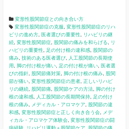
変形性股関節症との向き合い方
変形性股関節症の克服
,
変形性股関節症のリハ
ビリの進め方
,
医者選びの重要性
,
リハビリの継
続
,
変形性股関節症
,
股関節の痛みを和らげる
,
リ
ハビリの重要性
,
足の付け根の違和感
,
股関節の
痛み
,
技術のある医者選び
,
人工股関節の長期使
用
,
脚の付け根が痛い
,
足の付け根が痛い
,
医者選
びの指針
,
股関節痛対策
,
脚の付け根の痛み
,
股関
節が痛い
,
変形性股関節症の患者
,
正しいリハビ
リの継続
,
股関節痛
,
股関節ケアの方法
,
脚の付け
根の違和感
,
人工股関節の長期間保持
,
足の付け
根の痛み
,
メディカル・アロマケア
,
股関節の違
和感
,
変形性股関節症と正しく向き合う会
,
メデ
ィカル・アロマケア体験会
,
変形性股関節症の闘
病経験
,
リハビリ運動＋股関節ケア
,
股関節の痛