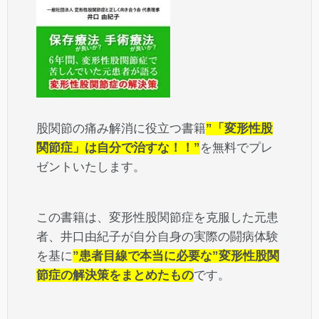
股関節の痛み解消に役立つ書籍
”「変形性股
関節症」は自分で治すな！！”
を無料でプレ
ゼントいたします。
この書籍は、変形性股関節症を克服した元患
者、井口由紀子が自分自身の実際の闘病体験
を基に
”患者目線で本当に必要な”変形性股関
節症の解決策をまとめたもの
です。