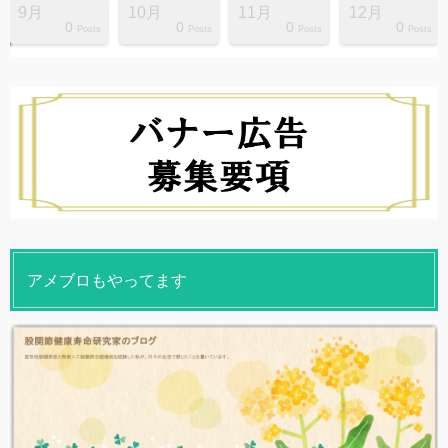
9月
10月
11月
12月
0
0
0
0
s
s
s
s
s
s
s
s
s
s
Posts
Posts
Posts
Posts
アメブロもやってます