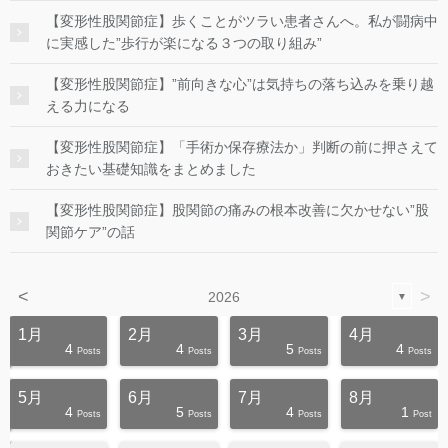
【変形性股関節症】歩くことがツラい患者さんへ。私が闘病中
に実感した”歩行が楽になる３つの取り組み”
【変形性股関節症】”前向きな心”は気持ちの落ち込みを乗り越
える力になる
【変形性股関節症】「手術か保存療法か」判断の前に押さえて
おきたい基礎知識をまとめました
【変形性股関節症】股関節の痛みの根本改善に欠かせない”股
関節ケア”の話
<
>
2026
▼
1月
2月
3月
4月
4
4
5
4
s
s
s
s
s
s
s
s
s
s
Posts
Posts
Posts
Posts
5月
6月
7月
8月
4
5
4
1
s
s
s
s
s
s
s
s
s
s
Posts
Posts
Posts
Post