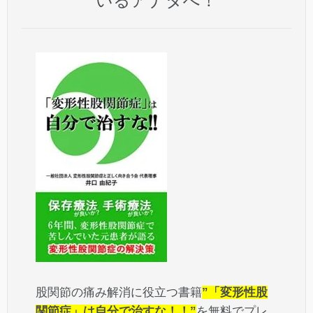
いるアナタへ！
股関節の痛み解消に役立つ書籍
”「変形性股
関節症」は自分で治すな！！”
を無料でプレ