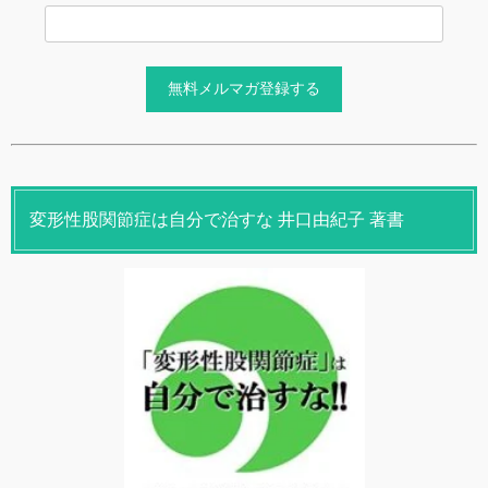
変形性股関節症は自分で治すな 井口由紀子 著書