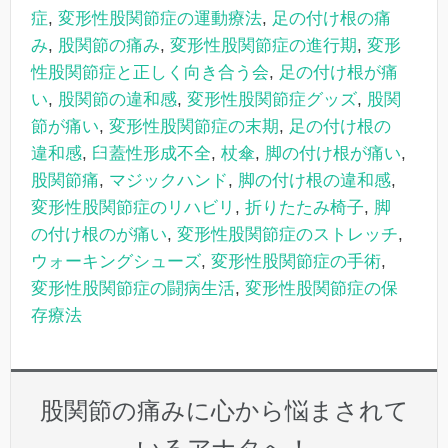
症
,
変形性股関節症の運動療法
,
足の付け根の痛
み
,
股関節の痛み
,
変形性股関節症の進行期
,
変形
性股関節症と正しく向き合う会
,
足の付け根が痛
い
,
股関節の違和感
,
変形性股関節症グッズ
,
股関
節が痛い
,
変形性股関節症の末期
,
足の付け根の
違和感
,
臼蓋性形成不全
,
杖傘
,
脚の付け根が痛い
,
股関節痛
,
マジックハンド
,
脚の付け根の違和感
,
変形性股関節症のリハビリ
,
折りたたみ椅子
,
脚
の付け根のが痛い
,
変形性股関節症のストレッチ
,
ウォーキングシューズ
,
変形性股関節症の手術
,
変形性股関節症の闘病生活
,
変形性股関節症の保
存療法
股関節の痛みに心から悩まされて