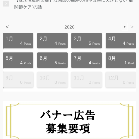
【変形性股関節症】股関節の痛みの根本改善に欠かせない”股
関節ケア”の話
<
>
2026
▼
1月
2月
3月
4月
4
4
5
4
s
s
s
s
s
s
s
s
s
s
Posts
Posts
Posts
Posts
5月
6月
7月
8月
4
5
4
1
s
s
s
s
s
s
s
s
s
s
Posts
Posts
Posts
Post
9月
10月
11月
12月
0
0
0
0
s
s
s
s
s
s
s
s
s
s
Posts
Posts
Posts
Posts