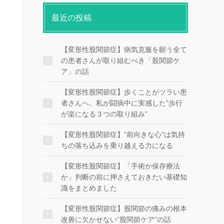
最近の投稿
【変形性股関節症】病気克服を願う全て
の患者さんが取り組むべき「股関節ケ
ア」の話
【変形性股関節症】歩くことがツラい患
者さんへ。私が闘病中に実感した”歩行
が楽になる３つの取り組み”
【変形性股関節症】”前向きな心”は気持
ちの落ち込みを乗り越える力になる
【変形性股関節症】「手術か保存療法
か」判断の前に押さえておきたい基礎知
識をまとめました
【変形性股関節症】股関節の痛みの根本
改善に欠かせない”股関節ケア”の話