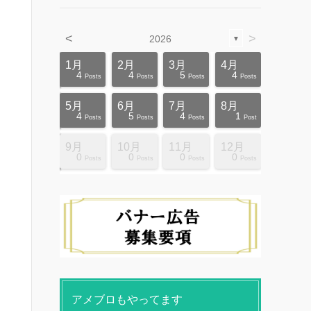
<
>
2026
▼
4月
4月
4月
4月
4月
4月
4月
4月
4月
4月
1月
2月
3月
4月
12
10
5
5
4
3
6
8
4
0
4
4
5
4
ts
ts
ts
ts
ts
ts
ts
ts
ts
ts
Posts
Posts
Posts
Posts
Posts
Posts
Posts
Posts
Posts
Posts
Posts
Posts
Posts
Posts
8月
8月
8月
8月
8月
8月
8月
8月
8月
8月
5月
6月
7月
8月
10
10
14
10
4
4
5
5
9
0
4
5
4
1
ts
ts
ts
ts
ts
ts
ts
ts
ts
ts
Posts
Posts
Posts
Posts
Posts
Posts
Posts
Posts
Posts
Posts
Posts
Posts
Posts
Post
12月
12月
12月
12月
12月
12月
12月
12月
12月
12月
9月
10月
11月
12月
13
12
4
4
4
4
9
8
4
6
0
0
0
0
ts
ts
ts
ts
ts
ts
ts
ts
ts
ts
Posts
Posts
Posts
Posts
Posts
Posts
Posts
Posts
Posts
Posts
Posts
Posts
Posts
Posts
アメブロもやってます