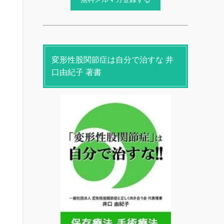
変形性股関節症は自分で治すな 井
口由紀子 著書