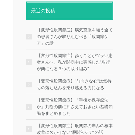
最近の投稿
【変形性股関節症】病気克服を願う全て
の患者さんが取り組むべき「股関節ケ
ア」の話
【変形性股関節症】歩くことがツラい患
者さんへ。私が闘病中に実感した”歩行
が楽になる３つの取り組み”
【変形性股関節症】”前向きな心”は気持
ちの落ち込みを乗り越える力になる
【変形性股関節症】「手術か保存療法
か」判断の前に押さえておきたい基礎知
識をまとめました
【変形性股関節症】股関節の痛みの根本
改善に欠かせない”股関節ケア”の話