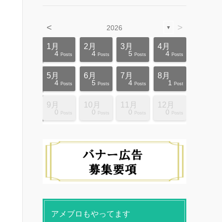
<
>
2026
▼
4月
4月
4月
4月
4月
4月
4月
4月
4月
4月
1月
2月
3月
4月
12
10
5
5
4
3
6
8
4
0
4
4
5
4
ts
ts
ts
ts
ts
ts
ts
ts
ts
ts
Posts
Posts
Posts
Posts
Posts
Posts
Posts
Posts
Posts
Posts
Posts
Posts
Posts
Posts
8月
8月
8月
8月
8月
8月
8月
8月
8月
8月
5月
6月
7月
8月
10
10
14
10
4
4
5
5
9
0
4
5
4
1
ts
ts
ts
ts
ts
ts
ts
ts
ts
ts
Posts
Posts
Posts
Posts
Posts
Posts
Posts
Posts
Posts
Posts
Posts
Posts
Posts
Post
12月
12月
12月
12月
12月
12月
12月
12月
12月
12月
9月
10月
11月
12月
13
12
4
4
4
4
9
8
4
6
0
0
0
0
ts
ts
ts
ts
ts
ts
ts
ts
ts
ts
Posts
Posts
Posts
Posts
Posts
Posts
Posts
Posts
Posts
Posts
Posts
Posts
Posts
Posts
アメブロもやってます