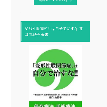
変形性股関節症は自分で治すな 井
口由紀子 著書