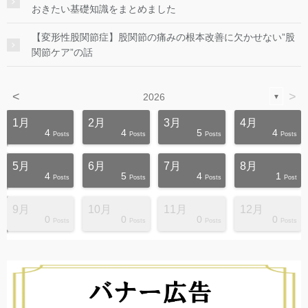
おきたい基礎知識をまとめました
【変形性股関節症】股関節の痛みの根本改善に欠かせない”股
関節ケア”の話
<
>
2026
▼
1月
2月
3月
4月
4
4
5
4
s
s
s
s
s
s
s
s
s
s
Posts
Posts
Posts
Posts
5月
6月
7月
8月
4
5
4
1
s
s
s
s
s
s
s
s
s
s
Posts
Posts
Posts
Post
9月
10月
11月
12月
0
0
0
0
s
s
s
s
s
s
s
s
s
s
Posts
Posts
Posts
Posts