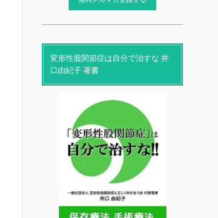
変形性股関節症は自分で治すな 井
口由紀子 著書