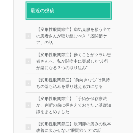
最近の投稿
【変形性股関節症】病気克服を願う全て
の患者さんが取り組むべき「股関節ケ
ア」の話
【変形性股関節症】歩くことがツラい患
者さんへ。私が闘病中に実感した”歩行
が楽になる３つの取り組み”
【変形性股関節症】”前向きな心”は気持
ちの落ち込みを乗り越える力になる
【変形性股関節症】「手術か保存療法
か」判断の前に押さえておきたい基礎知
識をまとめました
【変形性股関節症】股関節の痛みの根本
改善に欠かせない”股関節ケア”の話