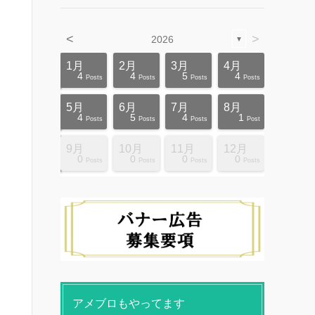
<
>
2026
▼
4月
4月
4月
4月
4月
4月
4月
4月
4月
4月
1月
2月
3月
4月
12
10
5
5
4
3
6
8
4
0
4
4
5
4
ts
ts
ts
ts
ts
ts
ts
ts
ts
ts
Posts
Posts
Posts
Posts
Posts
Posts
Posts
Posts
Posts
Posts
Posts
Posts
Posts
Posts
8月
8月
8月
8月
8月
8月
8月
8月
8月
8月
5月
6月
7月
8月
10
10
14
10
4
4
5
5
9
0
4
5
4
1
ts
ts
ts
ts
ts
ts
ts
ts
ts
ts
Posts
Posts
Posts
Posts
Posts
Posts
Posts
Posts
Posts
Posts
Posts
Posts
Posts
Post
12月
12月
12月
12月
12月
12月
12月
12月
12月
12月
9月
10月
11月
12月
13
12
4
4
4
4
9
8
4
6
0
0
0
0
ts
ts
ts
ts
ts
ts
ts
ts
ts
ts
Posts
Posts
Posts
Posts
Posts
Posts
Posts
Posts
Posts
Posts
Posts
Posts
Posts
Posts
アメブロもやってます