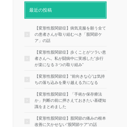
最近の投稿
【変形性股関節症】病気克服を願う全て
の患者さんが取り組むべき「股関節ケ
ア」の話
【変形性股関節症】歩くことがツラい患
者さんへ。私が闘病中に実感した”歩行
が楽になる３つの取り組み”
【変形性股関節症】”前向きな心”は気持
ちの落ち込みを乗り越える力になる
【変形性股関節症】「手術か保存療法
か」判断の前に押さえておきたい基礎知
識をまとめました
【変形性股関節症】股関節の痛みの根本
改善に欠かせない”股関節ケア”の話