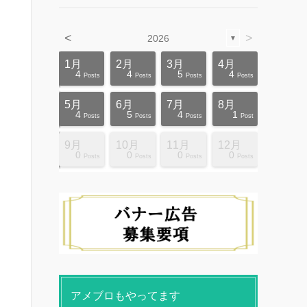
<
>
2026
▼
4月
4月
4月
4月
4月
4月
4月
4月
4月
4月
1月
2月
3月
4月
12
10
5
5
4
3
6
8
4
0
4
4
5
4
ts
ts
ts
ts
ts
ts
ts
ts
ts
ts
Posts
Posts
Posts
Posts
Posts
Posts
Posts
Posts
Posts
Posts
Posts
Posts
Posts
Posts
8月
8月
8月
8月
8月
8月
8月
8月
8月
8月
5月
6月
7月
8月
10
10
14
10
4
4
5
5
9
0
4
5
4
1
ts
ts
ts
ts
ts
ts
ts
ts
ts
ts
Posts
Posts
Posts
Posts
Posts
Posts
Posts
Posts
Posts
Posts
Posts
Posts
Posts
Post
12月
12月
12月
12月
12月
12月
12月
12月
12月
12月
9月
10月
11月
12月
13
12
4
4
4
4
9
8
4
6
0
0
0
0
ts
ts
ts
ts
ts
ts
ts
ts
ts
ts
Posts
Posts
Posts
Posts
Posts
Posts
Posts
Posts
Posts
Posts
Posts
Posts
Posts
Posts
アメブロもやってます