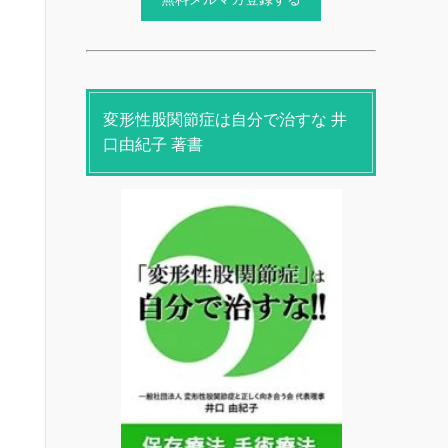
変形性股関節症は自分で治すな 井
口由紀子 著書