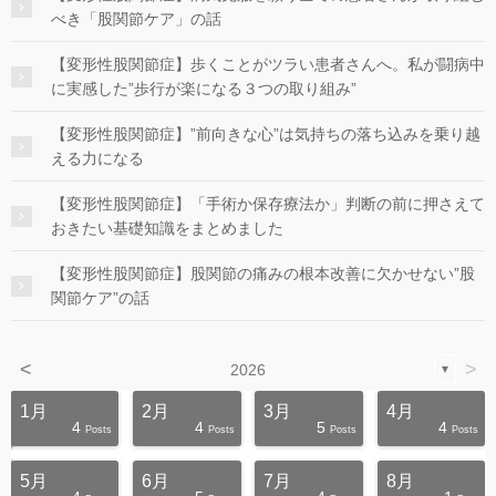
べき「股関節ケア」の話
【変形性股関節症】歩くことがツラい患者さんへ。私が闘病中
に実感した”歩行が楽になる３つの取り組み”
【変形性股関節症】”前向きな心”は気持ちの落ち込みを乗り越
える力になる
【変形性股関節症】「手術か保存療法か」判断の前に押さえて
おきたい基礎知識をまとめました
【変形性股関節症】股関節の痛みの根本改善に欠かせない”股
関節ケア”の話
<
>
2026
▼
1月
2月
3月
4月
4
4
5
4
s
s
s
s
s
s
s
s
s
s
Posts
Posts
Posts
Posts
5月
6月
7月
8月