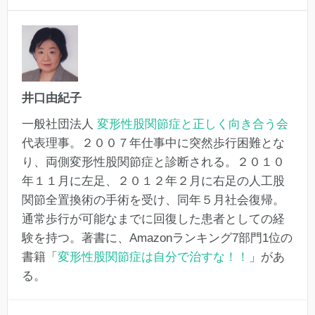
井口由紀子
一般社団法人
変形性股関節症と正しく向き合う会
代表理事。２００７年仕事中に突然歩行困難とな
り、両側変形性股関節症と診断される。２０１０
年１１月に左足、２０１２年２月に右足の人工股
関節全置換術の手術を受け、同年５月社会復帰。
通常歩行が可能なまでに回復した患者としての経
験を持つ。著書に、Amazonランキング7部門1位の
書籍「
変形性股関節症は自分で治すな！！
」があ
る。