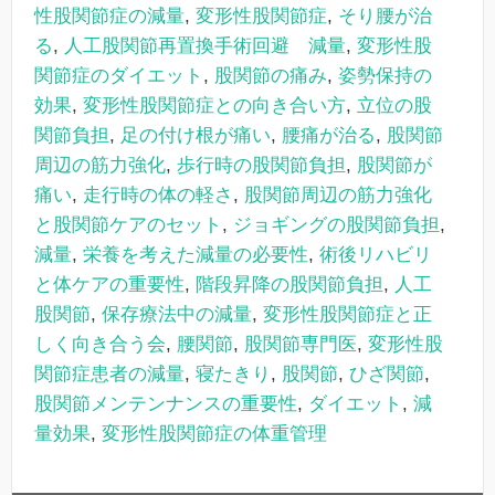
性股関節症の減量
,
変形性股関節症
,
そり腰が治
る
,
人工股関節再置換手術回避 減量
,
変形性股
関節症のダイエット
,
股関節の痛み
,
姿勢保持の
効果
,
変形性股関節症との向き合い方
,
立位の股
関節負担
,
足の付け根が痛い
,
腰痛が治る
,
股関節
周辺の筋力強化
,
歩行時の股関節負担
,
股関節が
痛い
,
走行時の体の軽さ
,
股関節周辺の筋力強化
と股関節ケアのセット
,
ジョギングの股関節負担
,
減量
,
栄養を考えた減量の必要性
,
術後リハビリ
と体ケアの重要性
,
階段昇降の股関節負担
,
人工
股関節
,
保存療法中の減量
,
変形性股関節症と正
しく向き合う会
,
腰関節
,
股関節専門医
,
変形性股
関節症患者の減量
,
寝たきり
,
股関節
,
ひざ関節
,
股関節メンテンナンスの重要性
,
ダイエット
,
減
量効果
,
変形性股関節症の体重管理