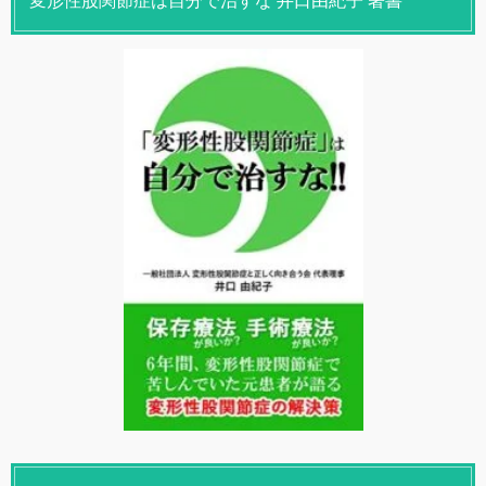
変形性股関節症は自分で治すな 井口由紀子 著書