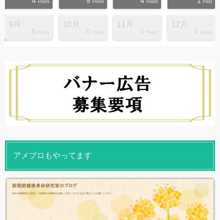
4
5
4
1
s
s
s
s
s
s
s
s
s
s
Posts
Posts
Posts
Post
9月
10月
11月
12月
0
0
0
0
s
s
s
s
s
s
s
s
s
s
Posts
Posts
Posts
Posts
アメブロもやってます