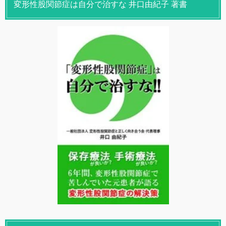
変形性股関節症は自分で治すな 井口由紀子 著書