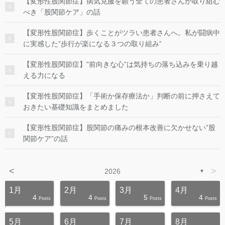
【変形性股関節症】病気克服を願う全ての患者さんが取り組む
べき「股関節ケア」の話
【変形性股関節症】歩くことがツラい患者さんへ。私が闘病中
に実感した”歩行が楽になる３つの取り組み”
【変形性股関節症】”前向きな心”は気持ちの落ち込みを乗り越
える力になる
【変形性股関節症】「手術か保存療法か」判断の前に押さえて
おきたい基礎知識をまとめました
【変形性股関節症】股関節の痛みの根本改善に欠かせない”股
関節ケア”の話
<
>
2026
▼
1月
2月
3月
4月
4
4
5
4
s
s
s
s
s
s
s
s
s
s
Posts
Posts
Posts
Posts
5月
6月
7月
8月