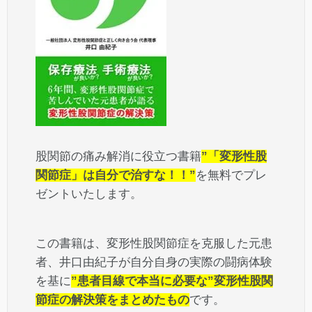
股関節の痛み解消に役立つ書籍
”「変形性股
関節症」は自分で治すな！！”
を無料でプレ
ゼントいたします。
この書籍は、変形性股関節症を克服した元患
者、井口由紀子が自分自身の実際の闘病体験
を基に
”患者目線で本当に必要な”変形性股関
節症の解決策をまとめたもの
です。