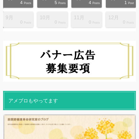
4
5
4
1
s
s
s
s
s
s
s
s
s
s
Posts
Posts
Posts
Post
9月
10月
11月
12月
0
0
0
0
s
s
s
s
s
s
s
s
s
s
Posts
Posts
Posts
Posts
アメブロもやってます