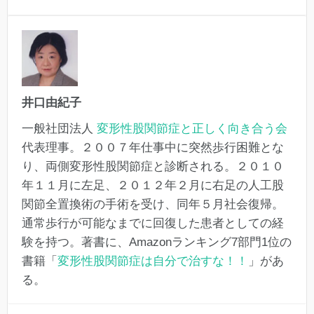
井口由紀子
一般社団法人
変形性股関節症と正しく向き合う会
代表理事。２００７年仕事中に突然歩行困難とな
り、両側変形性股関節症と診断される。２０１０
年１１月に左足、２０１２年２月に右足の人工股
関節全置換術の手術を受け、同年５月社会復帰。
通常歩行が可能なまでに回復した患者としての経
験を持つ。著書に、Amazonランキング7部門1位の
書籍「
変形性股関節症は自分で治すな！！
」があ
る。