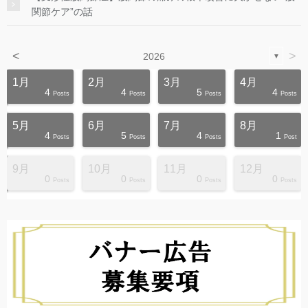
関節ケア”の話
<
>
2026
▼
1月
2月
3月
4月
4
4
5
4
s
s
s
s
s
s
s
s
s
s
Posts
Posts
Posts
Posts
5月
6月
7月
8月
4
5
4
1
s
s
s
s
s
s
s
s
s
s
Posts
Posts
Posts
Post
9月
10月
11月
12月
0
0
0
0
s
s
s
s
s
s
s
s
s
s
Posts
Posts
Posts
Posts