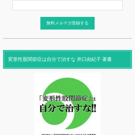
変形性股関節症は自分で治すな 井口由紀子 著書